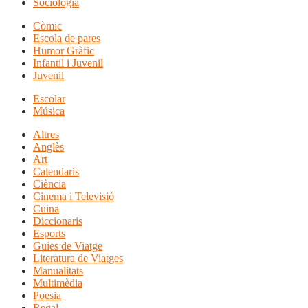
Sociologia
Còmic
Escola de pares
Humor Gràfic
Infantil i Juvenil
Juvenil
Escolar
Música
Altres
Anglès
Art
Calendaris
Ciència
Cinema i Televisió
Cuina
Diccionaris
Esports
Guies de Viatge
Literatura de Viatges
Manualitats
Multimèdia
Poesia
Regal