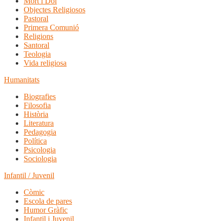
Mort i Dol
Objectes Religiosos
Pastoral
Primera Comunió
Religions
Santoral
Teologia
Vida religiosa
Humanitats
Biografies
Filosofia
Història
Literatura
Pedagogia
Política
Psicologia
Sociologia
Infantil / Juvenil
Còmic
Escola de pares
Humor Gràfic
Infantil i Juvenil