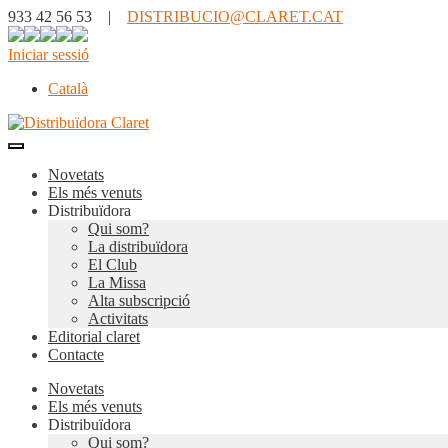
933 42 56 53 |
DISTRIBUCIO@CLARET.CAT
Iniciar sessió
Català
Novetats
Els més venuts
Distribuïdora
Qui som?
La distribuïdora
El Club
La Missa
Alta subscripció
Activitats
Editorial claret
Contacte
Novetats
Els més venuts
Distribuïdora
Qui som?