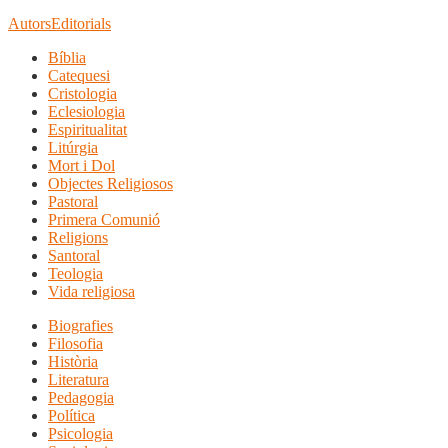
Autors
Editorials
Bíblia
Catequesi
Cristologia
Eclesiologia
Espiritualitat
Litúrgia
Mort i Dol
Objectes Religiosos
Pastoral
Primera Comunió
Religions
Santoral
Teologia
Vida religiosa
Biografies
Filosofia
Història
Literatura
Pedagogia
Política
Psicologia