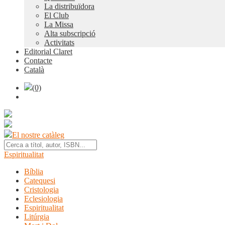
La distribuïdora
El Club
La Missa
Alta subscripció
Activitats
Editorial Claret
Contacte
Català
(0)
El nostre catàleg
Espiritualitat
Bíblia
Catequesi
Cristologia
Eclesiologia
Espiritualitat
Litúrgia