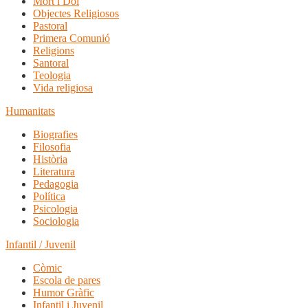
Mort i Dol
Objectes Religiosos
Pastoral
Primera Comunió
Religions
Santoral
Teologia
Vida religiosa
Humanitats
Biografies
Filosofia
Història
Literatura
Pedagogia
Política
Psicologia
Sociologia
Infantil / Juvenil
Còmic
Escola de pares
Humor Gràfic
Infantil i Juvenil