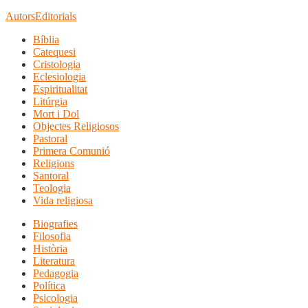
Autors
Editorials
Bíblia
Catequesi
Cristologia
Eclesiologia
Espiritualitat
Litúrgia
Mort i Dol
Objectes Religiosos
Pastoral
Primera Comunió
Religions
Santoral
Teologia
Vida religiosa
Biografies
Filosofia
Història
Literatura
Pedagogia
Política
Psicologia