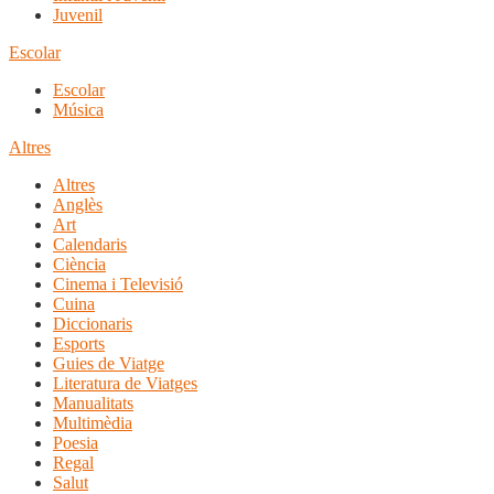
Juvenil
Escolar
Escolar
Música
Altres
Altres
Anglès
Art
Calendaris
Ciència
Cinema i Televisió
Cuina
Diccionaris
Esports
Guies de Viatge
Literatura de Viatges
Manualitats
Multimèdia
Poesia
Regal
Salut