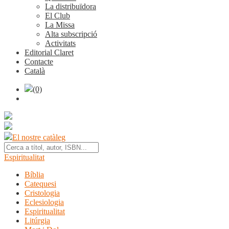
La distribuïdora
El Club
La Missa
Alta subscripció
Activitats
Editorial Claret
Contacte
Català
(0)
El nostre catàleg
Espiritualitat
Bíblia
Catequesi
Cristologia
Eclesiologia
Espiritualitat
Litúrgia