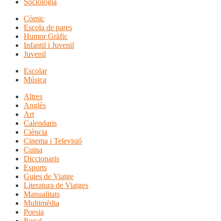
Sociologia
Còmic
Escola de pares
Humor Gràfic
Infantil i Juvenil
Juvenil
Escolar
Música
Altres
Anglès
Art
Calendaris
Ciència
Cinema i Televisió
Cuina
Diccionaris
Esports
Guies de Viatge
Literatura de Viatges
Manualitats
Multimèdia
Poesia
Regal