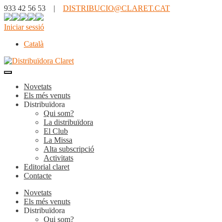
933 42 56 53 |
DISTRIBUCIO@CLARET.CAT
Iniciar sessió
Català
Novetats
Els més venuts
Distribuïdora
Qui som?
La distribuïdora
El Club
La Missa
Alta subscripció
Activitats
Editorial claret
Contacte
Novetats
Els més venuts
Distribuïdora
Qui som?