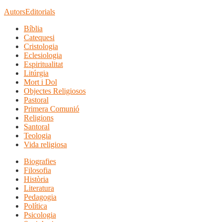
Autors
Editorials
Bíblia
Catequesi
Cristologia
Eclesiologia
Espiritualitat
Litúrgia
Mort i Dol
Objectes Religiosos
Pastoral
Primera Comunió
Religions
Santoral
Teologia
Vida religiosa
Biografies
Filosofia
Història
Literatura
Pedagogia
Política
Psicologia