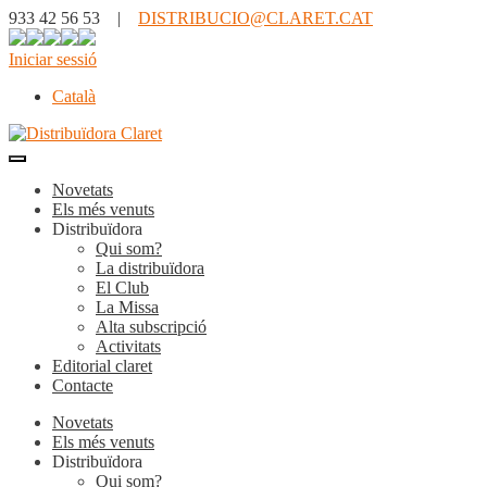
933 42 56 53 |
DISTRIBUCIO@CLARET.CAT
Iniciar sessió
Català
Novetats
Els més venuts
Distribuïdora
Qui som?
La distribuïdora
El Club
La Missa
Alta subscripció
Activitats
Editorial claret
Contacte
Novetats
Els més venuts
Distribuïdora
Qui som?