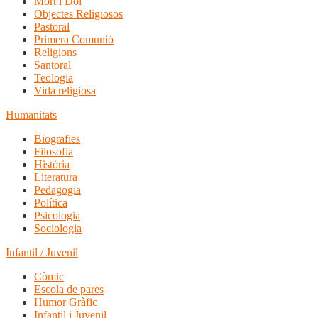
Mort i Dol
Objectes Religiosos
Pastoral
Primera Comunió
Religions
Santoral
Teologia
Vida religiosa
Humanitats
Biografies
Filosofia
Història
Literatura
Pedagogia
Política
Psicologia
Sociologia
Infantil / Juvenil
Còmic
Escola de pares
Humor Gràfic
Infantil i Juvenil