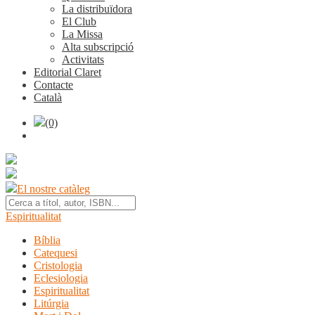
La distribuïdora
El Club
La Missa
Alta subscripció
Activitats
Editorial Claret
Contacte
Català
(0)
El nostre catàleg
Espiritualitat
Bíblia
Catequesi
Cristologia
Eclesiologia
Espiritualitat
Litúrgia