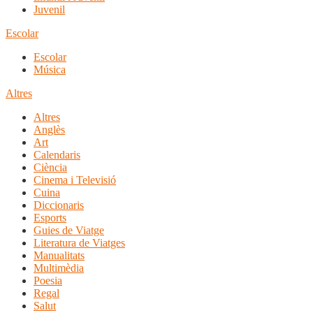
Juvenil
Escolar
Escolar
Música
Altres
Altres
Anglès
Art
Calendaris
Ciència
Cinema i Televisió
Cuina
Diccionaris
Esports
Guies de Viatge
Literatura de Viatges
Manualitats
Multimèdia
Poesia
Regal
Salut