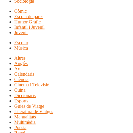
Sociologia
Còmic
Escola de pares
Humor Gràfic
Infantil i Juvenil
Juvenil
Escolar
Música
Altres
Anglès
Art
Calendaris
Ciència
Cinema i Televisió
Cuina
Diccionaris
Esports
Guies de Viatge
Literatura de Viatges
Manualitats
Multimèdia
Poesia
Regal