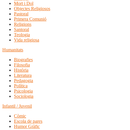
Mort i Dol
Objectes Religiosos
Pastoral
Primera Comunió
Religions
Santoral
Teologia
Vida religiosa
Humanitats
Biografies
Filosofia
Història
Literatura
Pedagogia
Política
Psicologia
Sociologia
Infantil / Juvenil
Còmic
Escola de pares
Humor Gràfic