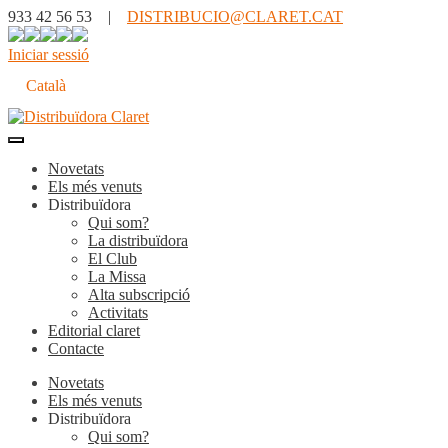
933 42 56 53 |
DISTRIBUCIO@CLARET.CAT
Iniciar sessió
Català
Novetats
Els més venuts
Distribuïdora
Qui som?
La distribuïdora
El Club
La Missa
Alta subscripció
Activitats
Editorial claret
Contacte
Novetats
Els més venuts
Distribuïdora
Qui som?