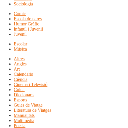
Sociologia
Còmic
Escola de pares
Humor Gràfic
Infantil i Juvenil
Juvenil
Escolar
Música
Altres
Anglès
Art
Calendaris
Ciència
Cinema i Televisió
Cuina
Diccionaris
Esports
Guies de Viatge
Literatura de Viatges
Manualitats
Multimèdia
Poesia