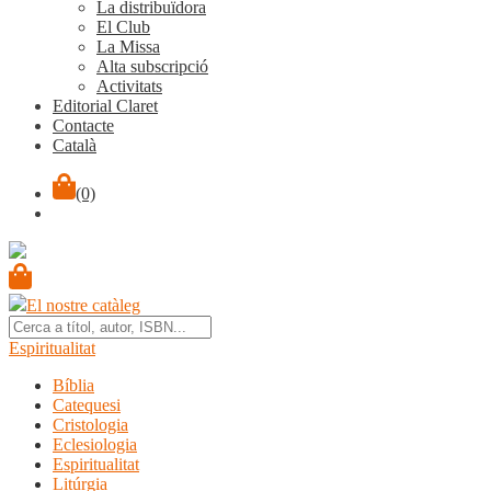
La distribuïdora
El Club
La Missa
Alta subscripció
Activitats
Editorial Claret
Contacte
Català
(0)
El nostre catàleg
Espiritualitat
Bíblia
Catequesi
Cristologia
Eclesiologia
Espiritualitat
Litúrgia