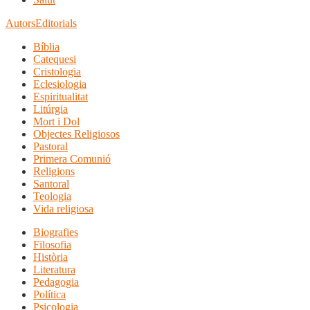
Autors
Editorials
Bíblia
Catequesi
Cristologia
Eclesiologia
Espiritualitat
Litúrgia
Mort i Dol
Objectes Religiosos
Pastoral
Primera Comunió
Religions
Santoral
Teologia
Vida religiosa
Biografies
Filosofia
Història
Literatura
Pedagogia
Política
Psicologia