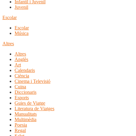
Infantil i Juvenil
Juvenil
Escolar
Escolar
Música
Altres
Altres
Anglès
Art
Calendaris
Ciència
Cinema i Televisió
Cuina
Diccionaris
Esports
Guies de Viatge
Literatura de Viatges
Manualitats
Multimèdia
Poesia
Regal
Salut