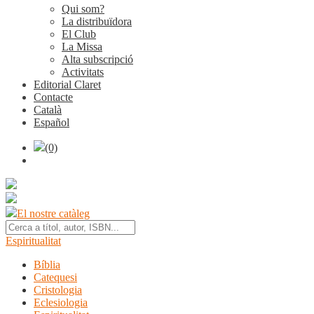
Qui som?
La distribuïdora
El Club
La Missa
Alta subscripció
Activitats
Editorial Claret
Contacte
Català
Español
(0)
El nostre catàleg
Espiritualitat
Bíblia
Catequesi
Cristologia
Eclesiologia