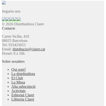
Segueix-nos
© 2026 Distribuïdora Claret
Contacte
Carrer Sicília, 410
08025 Barcelona
Tel: 933425653
Email:
distribucio@claret.cat
Horari: 8 a 16h
Sobre nosaltres
Qui som?
La distribuïdora
El Club
La Missa
Alta subscripció
Activitats
Editorial Claret
Llibreria Claret