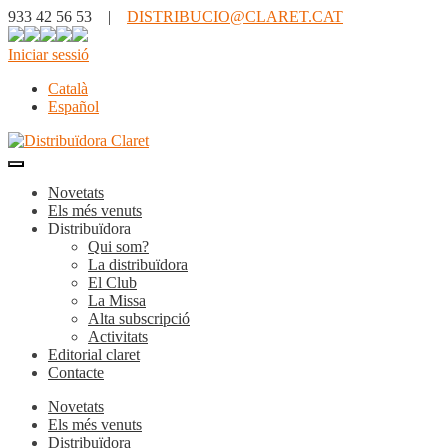
933 42 56 53 |
DISTRIBUCIO@CLARET.CAT
Iniciar sessió
Català
Español
Novetats
Els més venuts
Distribuïdora
Qui som?
La distribuïdora
El Club
La Missa
Alta subscripció
Activitats
Editorial claret
Contacte
Novetats
Els més venuts
Distribuïdora