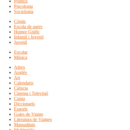
Política
Psicologia
Sociologia
Còmic
Escola de pares
Humor Gràfic
Infantil i Juvenil
Juvenil
Escolar
Música
Altres
Anglès
Art
Calendaris
Ciència
Cinema i Televisió
Cuina
Diccionaris
Esports
Guies de Viatge
Literatura de Viatges
Manualitats
Multimèdia