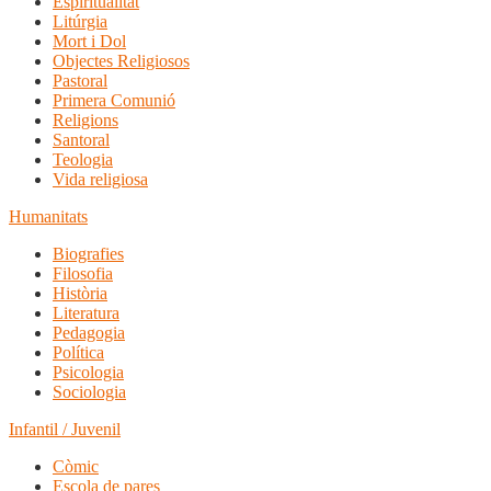
Espiritualitat
Litúrgia
Mort i Dol
Objectes Religiosos
Pastoral
Primera Comunió
Religions
Santoral
Teologia
Vida religiosa
Humanitats
Biografies
Filosofia
Història
Literatura
Pedagogia
Política
Psicologia
Sociologia
Infantil / Juvenil
Còmic
Escola de pares