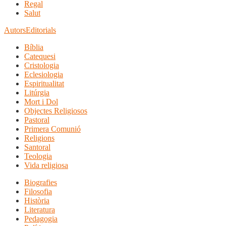
Regal
Salut
Autors
Editorials
Bíblia
Catequesi
Cristologia
Eclesiologia
Espiritualitat
Litúrgia
Mort i Dol
Objectes Religiosos
Pastoral
Primera Comunió
Religions
Santoral
Teologia
Vida religiosa
Biografies
Filosofia
Història
Literatura
Pedagogia