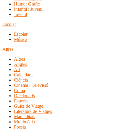
Humor Gràfic
Infantil i Juvenil
Juvenil
Escolar
Escolar
Música
Altres
Altres
Anglès
Art
Calendaris
Ciència
Cinema i Televisió
Cuina
Diccionaris
Esports
Guies de Viatge
Literatura de Viatges
Manualitats
Multimèdia
Poesia