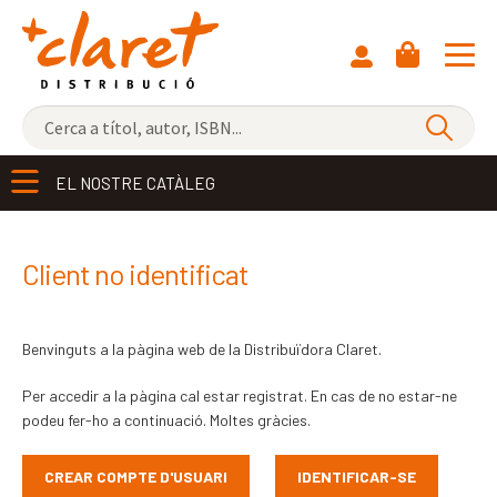
NOVETATS
EL NOSTRE CATÀLEG
ELS MÉS VENUTS
DISTRIBUÏDORA
Exp
Client no identificat
el
EDITORIAL CLARET
me
Benvinguts a la pàgina web de la Distribuïdora Claret.
CONTACTE
sec
Per accedir a la pàgina cal estar registrat. En cas de no estar-ne
CATALÀ
podeu fer-ho a continuació. Moltes gràcies.
ESPAÑOL
CREAR COMPTE D'USUARI
IDENTIFICAR-SE