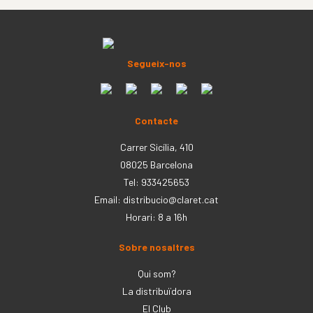
Segueix-nos
Contacte
Carrer Sicília, 410
08025 Barcelona
Tel: 933425653
Email:
distribucio@claret.cat
Horari: 8 a 16h
Sobre nosaltres
Qui som?
La distribuïdora
El Club