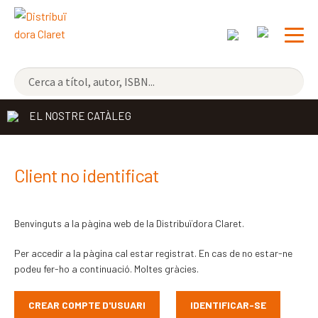
NOVETATS
EL NOSTRE CATÀLEG
ELS MÉS VENUTS
DISTRIBUÏDORA
Exp
Client no identificat
el
EDITORIAL CLARET
me
Benvinguts a la pàgina web de la Distribuïdora Claret.
CONTACTE
sec
Per accedir a la pàgina cal estar registrat. En cas de no estar-ne
CATALÀ
podeu fer-ho a continuació. Moltes gràcies.
ESPAÑOL
CREAR COMPTE D'USUARI
IDENTIFICAR-SE