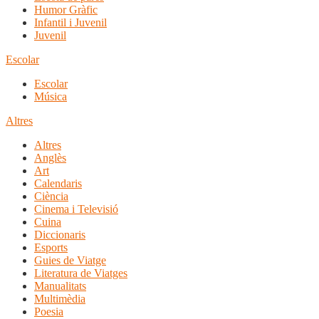
Humor Gràfic
Infantil i Juvenil
Juvenil
Escolar
Escolar
Música
Altres
Altres
Anglès
Art
Calendaris
Ciència
Cinema i Televisió
Cuina
Diccionaris
Esports
Guies de Viatge
Literatura de Viatges
Manualitats
Multimèdia
Poesia