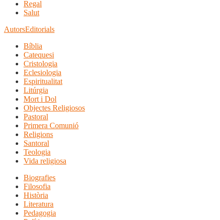
Regal
Salut
Autors
Editorials
Bíblia
Catequesi
Cristologia
Eclesiologia
Espiritualitat
Litúrgia
Mort i Dol
Objectes Religiosos
Pastoral
Primera Comunió
Religions
Santoral
Teologia
Vida religiosa
Biografies
Filosofia
Història
Literatura
Pedagogia