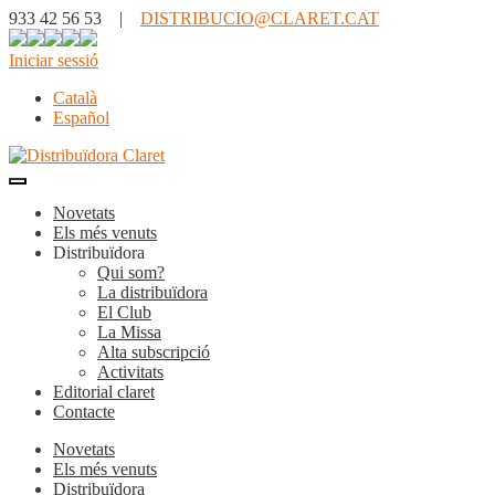
933 42 56 53 |
DISTRIBUCIO@CLARET.CAT
Iniciar sessió
Català
Español
Novetats
Els més venuts
Distribuïdora
Qui som?
La distribuïdora
El Club
La Missa
Alta subscripció
Activitats
Editorial claret
Contacte
Novetats
Els més venuts
Distribuïdora