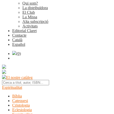
Qui som?
La distribuïdora
El Club
La Missa
Alta subscripció
Activitats
Editorial Claret
Contacte
Català
Español
(0)
El nostre catàleg
Espiritualitat
Bíblia
Catequesi
Cristologia
Eclesiologia