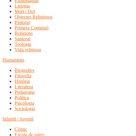
Espiritualitat
Litúrgia
Mort i Dol
Objectes Religiosos
Pastoral
Primera Comunió
Religions
Santoral
Teologia
Vida religiosa
Humanitats
Biografies
Filosofia
Història
Literatura
Pedagogia
Política
Psicologia
Sociologia
Infantil / Juvenil
Còmic
Escola de pares