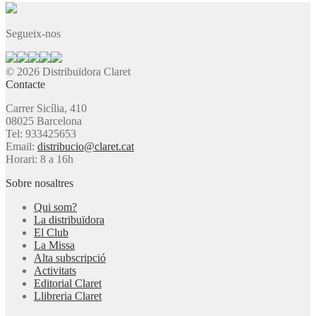
Segueix-nos
© 2026 Distribuïdora Claret
Contacte
Carrer Sicília, 410
08025 Barcelona
Tel: 933425653
Email:
distribucio@claret.cat
Horari: 8 a 16h
Sobre nosaltres
Qui som?
La distribuïdora
El Club
La Missa
Alta subscripció
Activitats
Editorial Claret
Llibreria Claret