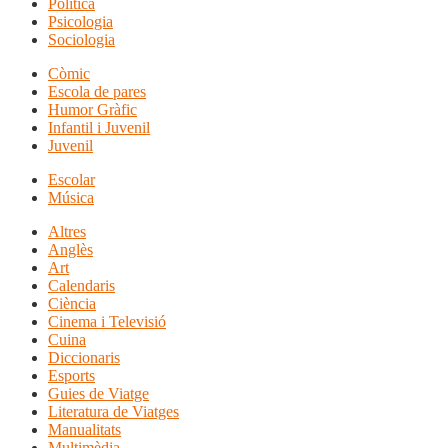
Política
Psicologia
Sociologia
Còmic
Escola de pares
Humor Gràfic
Infantil i Juvenil
Juvenil
Escolar
Música
Altres
Anglès
Art
Calendaris
Ciència
Cinema i Televisió
Cuina
Diccionaris
Esports
Guies de Viatge
Literatura de Viatges
Manualitats
Multimèdia