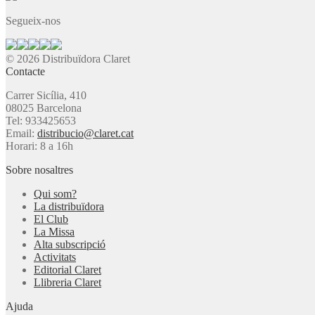
Segueix-nos
© 2026 Distribuïdora Claret
Contacte
Carrer Sicília, 410
08025 Barcelona
Tel: 933425653
Email:
distribucio@claret.cat
Horari: 8 a 16h
Sobre nosaltres
Qui som?
La distribuïdora
El Club
La Missa
Alta subscripció
Activitats
Editorial Claret
Llibreria Claret
Ajuda