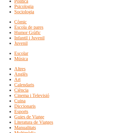
Política
Psicologia
Sociologia
Còmic
Escola de pares
Humor Gràfic
Infantil i Juvenil
Juvenil
Escolar
Música
Altres
Anglès
Art
Calendaris
Ciència
Cinema i Televisió
Cuina
Diccionaris
Esports
Guies de Viatge
Literatura de Viatges
Manualitats
Multimèdia