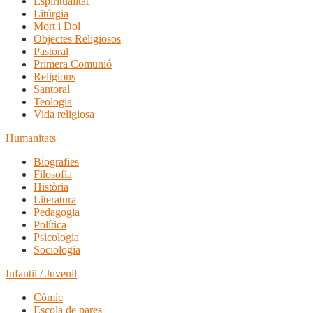
Espiritualitat
Litúrgia
Mort i Dol
Objectes Religiosos
Pastoral
Primera Comunió
Religions
Santoral
Teologia
Vida religiosa
Humanitats
Biografies
Filosofia
Història
Literatura
Pedagogia
Política
Psicologia
Sociologia
Infantil / Juvenil
Còmic
Escola de pares