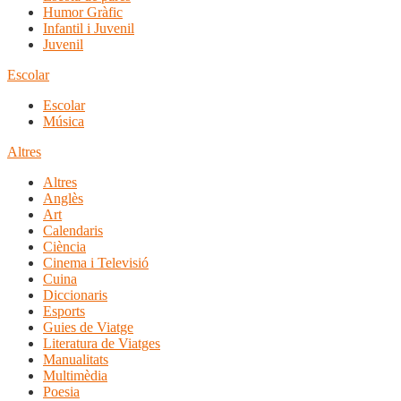
Humor Gràfic
Infantil i Juvenil
Juvenil
Escolar
Escolar
Música
Altres
Altres
Anglès
Art
Calendaris
Ciència
Cinema i Televisió
Cuina
Diccionaris
Esports
Guies de Viatge
Literatura de Viatges
Manualitats
Multimèdia
Poesia