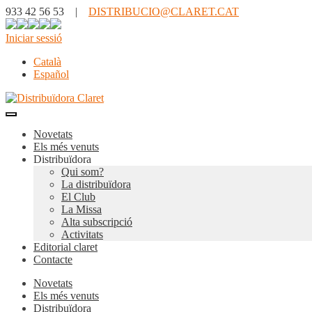
933 42 56 53 |
DISTRIBUCIO@CLARET.CAT
Iniciar sessió
Català
Español
Novetats
Els més venuts
Distribuïdora
Qui som?
La distribuïdora
El Club
La Missa
Alta subscripció
Activitats
Editorial claret
Contacte
Novetats
Els més venuts
Distribuïdora