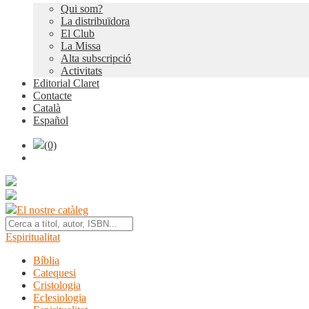
Qui som?
La distribuïdora
El Club
La Missa
Alta subscripció
Activitats
Editorial Claret
Contacte
Català
Español
(0)
El nostre catàleg
Espiritualitat
Bíblia
Catequesi
Cristologia
Eclesiologia