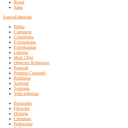
Regal
Salut
Autors
Editorials
Bíblia
Catequesi
Cristologia
Eclesiologia
Espiritualitat
Litúrgia
Mort i Dol
Objectes Religiosos
Pastoral
Primera Comunió
Religions
Santoral
Teologia
Vida religiosa
Biografies
Filosofia
Història
Literatura
Pedagogia