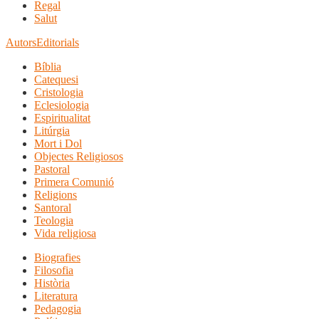
Regal
Salut
Autors
Editorials
Bíblia
Catequesi
Cristologia
Eclesiologia
Espiritualitat
Litúrgia
Mort i Dol
Objectes Religiosos
Pastoral
Primera Comunió
Religions
Santoral
Teologia
Vida religiosa
Biografies
Filosofia
Història
Literatura
Pedagogia