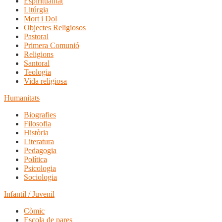
Espiritualitat
Litúrgia
Mort i Dol
Objectes Religiosos
Pastoral
Primera Comunió
Religions
Santoral
Teologia
Vida religiosa
Humanitats
Biografies
Filosofia
Història
Literatura
Pedagogia
Política
Psicologia
Sociologia
Infantil / Juvenil
Còmic
Escola de pares