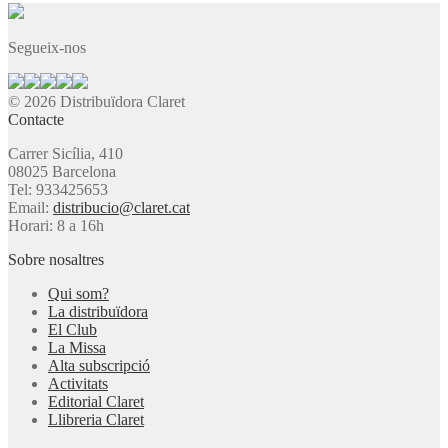
Segueix-nos
© 2026 Distribuïdora Claret
Contacte
Carrer Sicília, 410
08025 Barcelona
Tel: 933425653
Email:
distribucio@claret.cat
Horari: 8 a 16h
Sobre nosaltres
Qui som?
La distribuïdora
El Club
La Missa
Alta subscripció
Activitats
Editorial Claret
Llibreria Claret