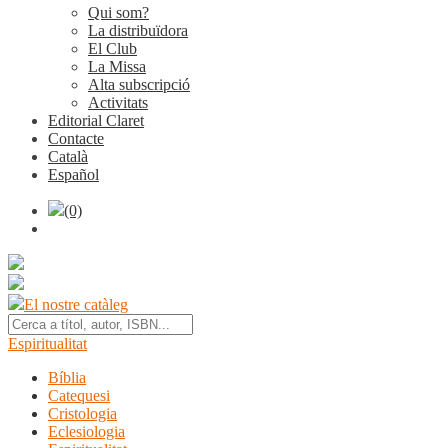
Qui som?
La distribuïdora
El Club
La Missa
Alta subscripció
Activitats
Editorial Claret
Contacte
Català
Español
(0)
El nostre catàleg
Espiritualitat
Bíblia
Catequesi
Cristologia
Eclesiologia