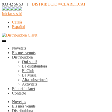
933 42 56 53 |
DISTRIBUCIO@CLARET.CAT
Iniciar sessió
Català
Español
Novetats
Els més venuts
Distribuïdora
Qui som?
La distribuïdora
El Club
La Missa
Alta subscripció
Activitats
Editorial claret
Contacte
Novetats
Els més venuts
Distribuïdora