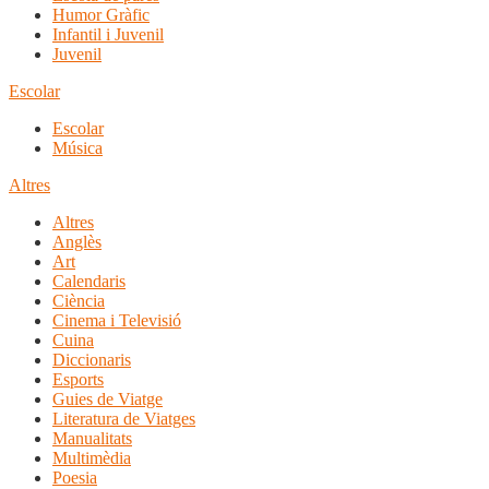
Humor Gràfic
Infantil i Juvenil
Juvenil
Escolar
Escolar
Música
Altres
Altres
Anglès
Art
Calendaris
Ciència
Cinema i Televisió
Cuina
Diccionaris
Esports
Guies de Viatge
Literatura de Viatges
Manualitats
Multimèdia
Poesia