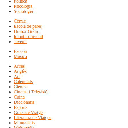
Política
Psicologia
Sociologia
Còmic
Escola de pares
Humor Gràfic
Infantil i Juvenil
Juvenil
Escolar
Música
Altres
Anglès
Art
Calendaris
Ciència
Cinema i Televisió
Cuina
Diccionaris
Esports
Guies de Viatge
Literatura de Viatges
Manualitats
Multimèdia