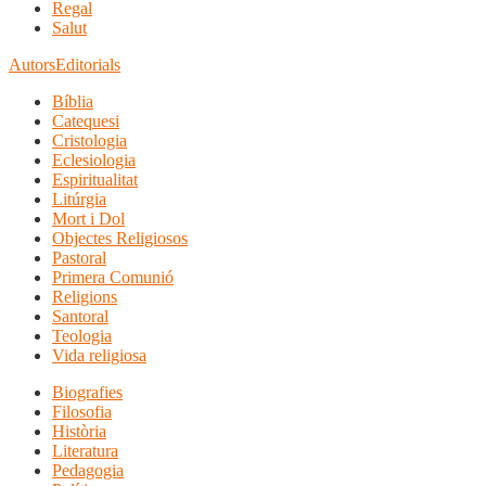
Regal
Salut
Autors
Editorials
Bíblia
Catequesi
Cristologia
Eclesiologia
Espiritualitat
Litúrgia
Mort i Dol
Objectes Religiosos
Pastoral
Primera Comunió
Religions
Santoral
Teologia
Vida religiosa
Biografies
Filosofia
Història
Literatura
Pedagogia