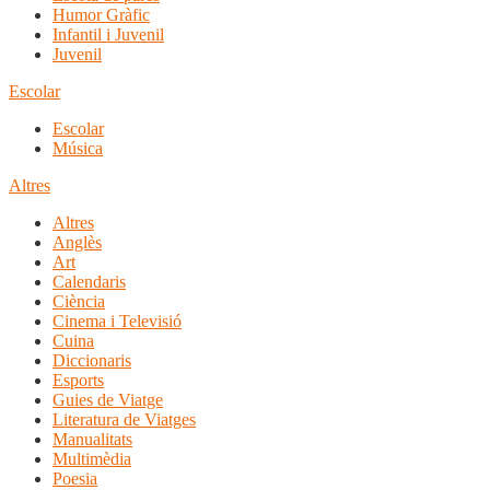
Humor Gràfic
Infantil i Juvenil
Juvenil
Escolar
Escolar
Música
Altres
Altres
Anglès
Art
Calendaris
Ciència
Cinema i Televisió
Cuina
Diccionaris
Esports
Guies de Viatge
Literatura de Viatges
Manualitats
Multimèdia
Poesia