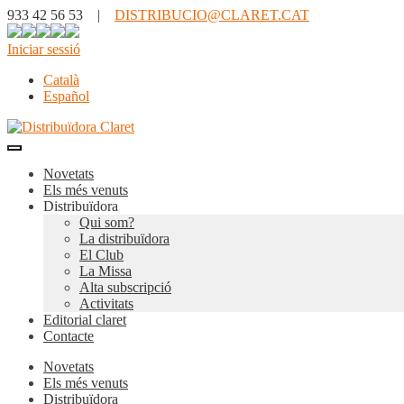
933 42 56 53 |
DISTRIBUCIO@CLARET.CAT
Iniciar sessió
Català
Español
Novetats
Els més venuts
Distribuïdora
Qui som?
La distribuïdora
El Club
La Missa
Alta subscripció
Activitats
Editorial claret
Contacte
Novetats
Els més venuts
Distribuïdora