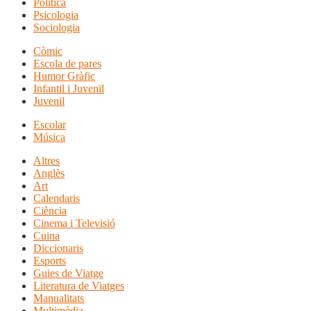
Política
Psicologia
Sociologia
Còmic
Escola de pares
Humor Gràfic
Infantil i Juvenil
Juvenil
Escolar
Música
Altres
Anglès
Art
Calendaris
Ciència
Cinema i Televisió
Cuina
Diccionaris
Esports
Guies de Viatge
Literatura de Viatges
Manualitats
Multimèdia