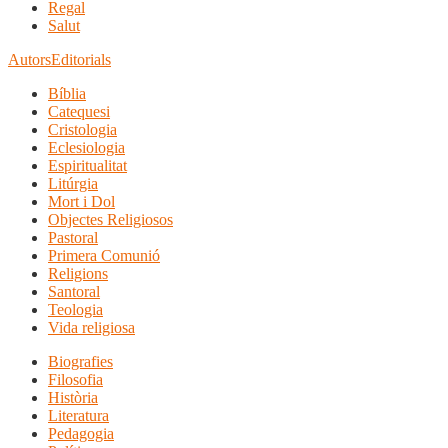
Regal
Salut
Autors
Editorials
Bíblia
Catequesi
Cristologia
Eclesiologia
Espiritualitat
Litúrgia
Mort i Dol
Objectes Religiosos
Pastoral
Primera Comunió
Religions
Santoral
Teologia
Vida religiosa
Biografies
Filosofia
Història
Literatura
Pedagogia