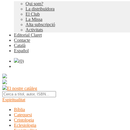
Qui som?
La distribuïdora
El Club
La Missa
Alta subscripció
Activitats
Editorial Claret
Contacte
Català
Español
(0)
El nostre catàleg
Espiritualitat
Bíblia
Catequesi
Cristologia
Eclesiologia