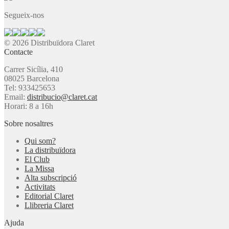
Segueix-nos
© 2026 Distribuïdora Claret
Contacte
Carrer Sicília, 410
08025 Barcelona
Tel: 933425653
Email:
distribucio@claret.cat
Horari: 8 a 16h
Sobre nosaltres
Qui som?
La distribuïdora
El Club
La Missa
Alta subscripció
Activitats
Editorial Claret
Llibreria Claret
Ajuda