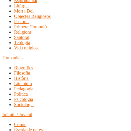
Espiritualitat
Litúrgia
Mort i Dol
Objectes Religiosos
Pastoral
Primera Comunió
Religions
Santoral
Teologia
Vida religiosa
Humanitats
Biografies
Filosofia
Història
Literatura
Pedagogia
Política
Psicologia
Sociologia
Infantil / Juvenil
Còmic
Escola de pares