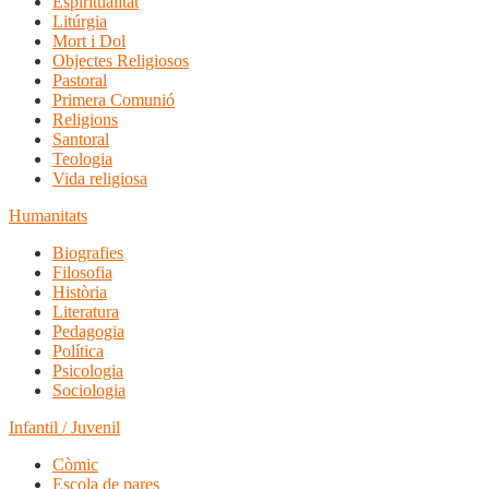
Espiritualitat
Litúrgia
Mort i Dol
Objectes Religiosos
Pastoral
Primera Comunió
Religions
Santoral
Teologia
Vida religiosa
Humanitats
Biografies
Filosofia
Història
Literatura
Pedagogia
Política
Psicologia
Sociologia
Infantil / Juvenil
Còmic
Escola de pares