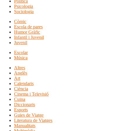
Política
Psicologia
Sociologia
Còmic
Escola de pares
Humor Gràfic
Infantil i Juvenil
Juvenil
Escolar
Música
Altres
Anglès
Art
Calendaris
Ciència
Cinema i Televisió
Cuina
Diccionaris
Esports
Guies de Viatge
Literatura de Viatges
Manualitats
Multimèdia