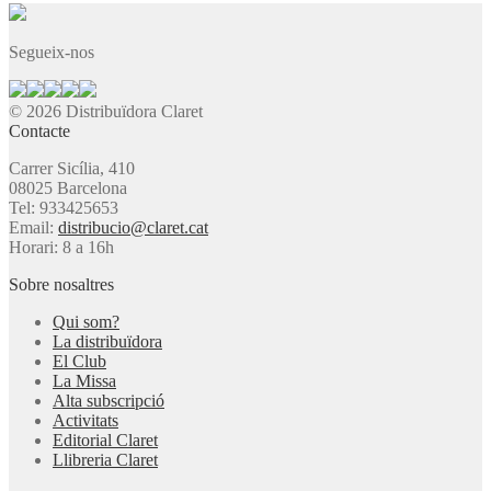
Segueix-nos
© 2026 Distribuïdora Claret
Contacte
Carrer Sicília, 410
08025 Barcelona
Tel: 933425653
Email:
distribucio@claret.cat
Horari: 8 a 16h
Sobre nosaltres
Qui som?
La distribuïdora
El Club
La Missa
Alta subscripció
Activitats
Editorial Claret
Llibreria Claret