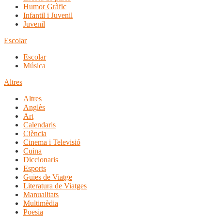
Humor Gràfic
Infantil i Juvenil
Juvenil
Escolar
Escolar
Música
Altres
Altres
Anglès
Art
Calendaris
Ciència
Cinema i Televisió
Cuina
Diccionaris
Esports
Guies de Viatge
Literatura de Viatges
Manualitats
Multimèdia
Poesia