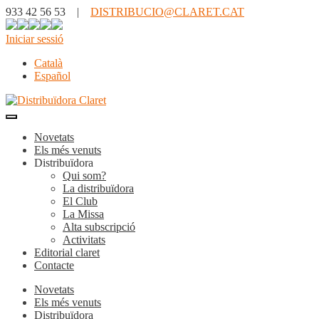
933 42 56 53 |
DISTRIBUCIO@CLARET.CAT
Iniciar sessió
Català
Español
Novetats
Els més venuts
Distribuïdora
Qui som?
La distribuïdora
El Club
La Missa
Alta subscripció
Activitats
Editorial claret
Contacte
Novetats
Els més venuts
Distribuïdora