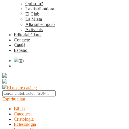
Qui som?
La distribuïdora
El Club
La Missa
Alta subscripció
Activitats
Editorial Claret
Contacte
Català
Español
(0)
El nostre catàleg
Espiritualitat
Bíblia
Catequesi
Cristologia
Eclesiologia