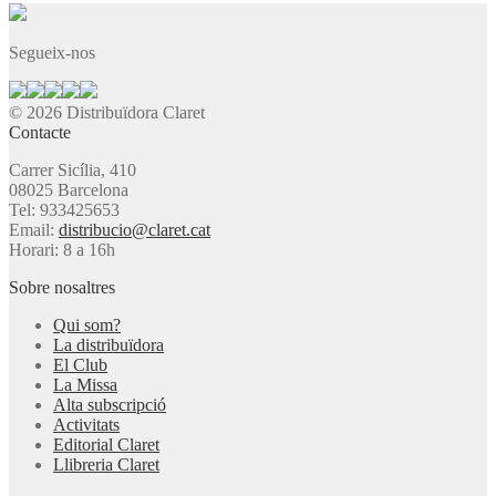
Segueix-nos
© 2026 Distribuïdora Claret
Contacte
Carrer Sicília, 410
08025 Barcelona
Tel: 933425653
Email:
distribucio@claret.cat
Horari: 8 a 16h
Sobre nosaltres
Qui som?
La distribuïdora
El Club
La Missa
Alta subscripció
Activitats
Editorial Claret
Llibreria Claret