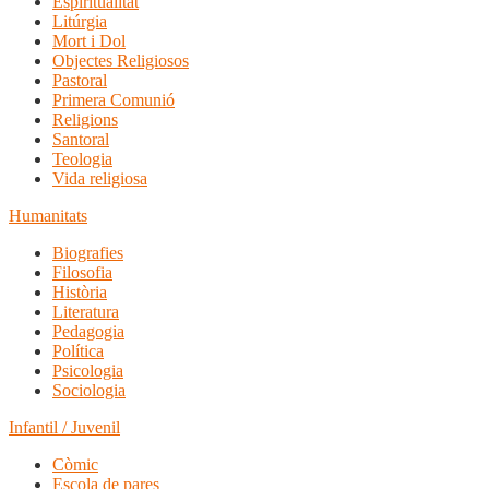
Espiritualitat
Litúrgia
Mort i Dol
Objectes Religiosos
Pastoral
Primera Comunió
Religions
Santoral
Teologia
Vida religiosa
Humanitats
Biografies
Filosofia
Història
Literatura
Pedagogia
Política
Psicologia
Sociologia
Infantil / Juvenil
Còmic
Escola de pares