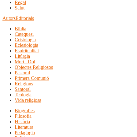
Regal
Salut
Autors
Editorials
Bíblia
Catequesi
Cristologia
Eclesiologia
Espiritualitat
Litúrgia
Mort i Dol
Objectes Religiosos
Pastoral
Primera Comunió
Religions
Santoral
Teologia
Vida religiosa
Biografies
Filosofia
Història
Literatura
Pedagogia