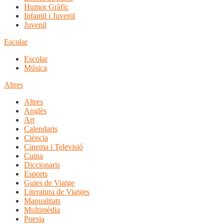
Humor Gràfic
Infantil i Juvenil
Juvenil
Escolar
Escolar
Música
Altres
Altres
Anglès
Art
Calendaris
Ciència
Cinema i Televisió
Cuina
Diccionaris
Esports
Guies de Viatge
Literatura de Viatges
Manualitats
Multimèdia
Poesia