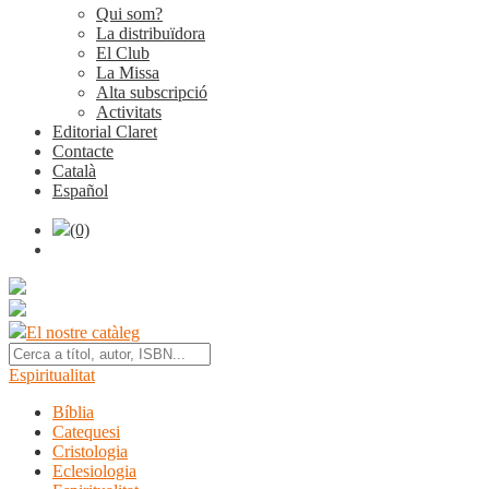
Qui som?
La distribuïdora
El Club
La Missa
Alta subscripció
Activitats
Editorial Claret
Contacte
Català
Español
(0)
El nostre catàleg
Espiritualitat
Bíblia
Catequesi
Cristologia
Eclesiologia