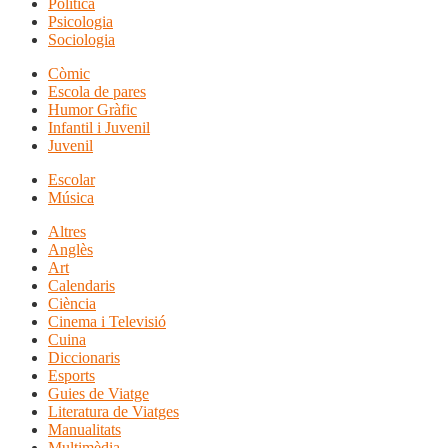
Política
Psicologia
Sociologia
Còmic
Escola de pares
Humor Gràfic
Infantil i Juvenil
Juvenil
Escolar
Música
Altres
Anglès
Art
Calendaris
Ciència
Cinema i Televisió
Cuina
Diccionaris
Esports
Guies de Viatge
Literatura de Viatges
Manualitats
Multimèdia