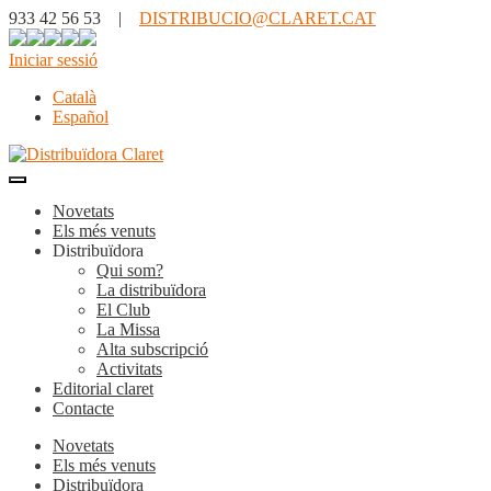
933 42 56 53 |
DISTRIBUCIO@CLARET.CAT
Iniciar sessió
Català
Español
Novetats
Els més venuts
Distribuïdora
Qui som?
La distribuïdora
El Club
La Missa
Alta subscripció
Activitats
Editorial claret
Contacte
Novetats
Els més venuts
Distribuïdora