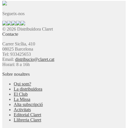
Segueix-nos
© 2026 Distribuïdora Claret
Contacte
Carrer Sicília, 410
08025 Barcelona
Tel: 933425653
Email:
distribucio@claret.cat
Horari: 8 a 16h
Sobre nosaltres
Qui som?
La distribuïdora
El Club
La Missa
Alta subscripció
Activitats
Editorial Claret
Llibreria Claret