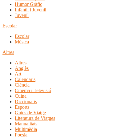
Humor Gràfic
Infantil i Juvenil
Juvenil
Escolar
Escolar
Música
Altres
Altres
Anglès
Art
Calendaris
Ciència
Cinema i Televisió
Cuina
Diccionaris
Esports
Guies de Viatge
Literatura de Viatges
Manualitats
Multimèdia
Poesia