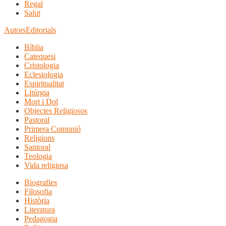
Regal
Salut
Autors
Editorials
Bíblia
Catequesi
Cristologia
Eclesiologia
Espiritualitat
Litúrgia
Mort i Dol
Objectes Religiosos
Pastoral
Primera Comunió
Religions
Santoral
Teologia
Vida religiosa
Biografies
Filosofia
Història
Literatura
Pedagogia