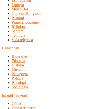
Espiritualitat
Litúrgia
Mort i Dol
Objectes Religiosos
Pastoral
Primera Comunió
Religions
Santoral
Teologia
Vida religiosa
Humanitats
Biografies
Filosofia
Història
Literatura
Pedagogia
Política
Psicologia
Sociologia
Infantil / Juvenil
Còmic
Escola de pares