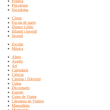
Política
Psicologia
Sociologia
Còmic
Escola de pares
Humor Gràfic
Infantil i Juvenil
Juvenil
Escolar
Música
Altres
Anglès
Art
Calendaris
Ciència
Cinema i Televisió
Cuina
Diccionaris
Esports
Guies de Viatge
Literatura de Viatges
Manualitats
Multimèdia