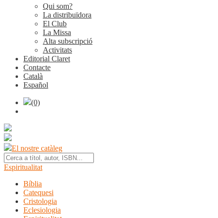
Qui som?
La distribuïdora
El Club
La Missa
Alta subscripció
Activitats
Editorial Claret
Contacte
Català
Español
(0)
El nostre catàleg
Espiritualitat
Bíblia
Catequesi
Cristologia
Eclesiologia