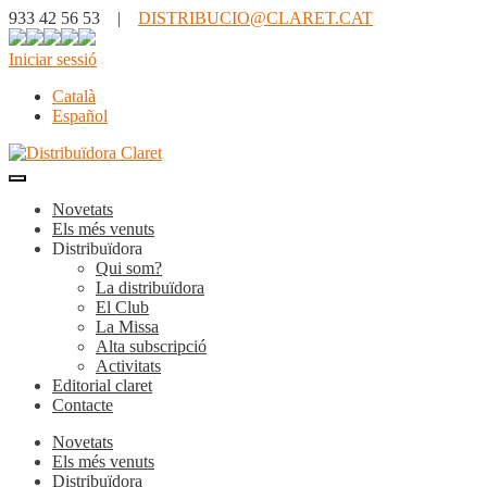
933 42 56 53 |
DISTRIBUCIO@CLARET.CAT
Iniciar sessió
Català
Español
Novetats
Els més venuts
Distribuïdora
Qui som?
La distribuïdora
El Club
La Missa
Alta subscripció
Activitats
Editorial claret
Contacte
Novetats
Els més venuts
Distribuïdora