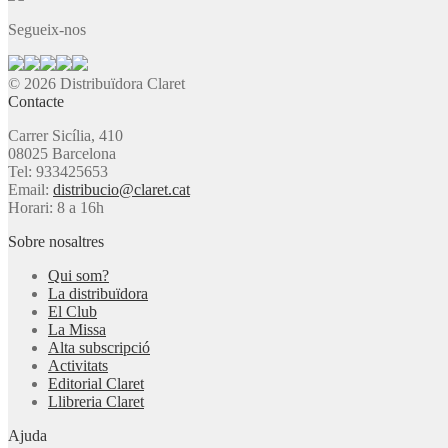
Segueix-nos
© 2026 Distribuïdora Claret
Contacte
Carrer Sicília, 410
08025 Barcelona
Tel: 933425653
Email:
distribucio@claret.cat
Horari: 8 a 16h
Sobre nosaltres
Qui som?
La distribuïdora
El Club
La Missa
Alta subscripció
Activitats
Editorial Claret
Llibreria Claret
Ajuda