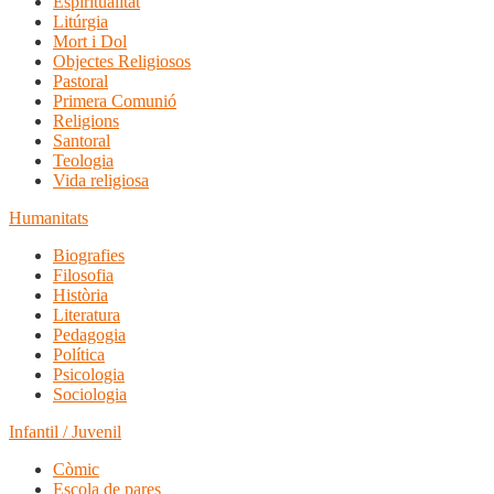
Espiritualitat
Litúrgia
Mort i Dol
Objectes Religiosos
Pastoral
Primera Comunió
Religions
Santoral
Teologia
Vida religiosa
Humanitats
Biografies
Filosofia
Història
Literatura
Pedagogia
Política
Psicologia
Sociologia
Infantil / Juvenil
Còmic
Escola de pares