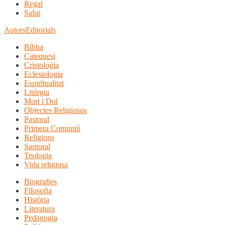
Regal
Salut
Autors
Editorials
Bíblia
Catequesi
Cristologia
Eclesiologia
Espiritualitat
Litúrgia
Mort i Dol
Objectes Religiosos
Pastoral
Primera Comunió
Religions
Santoral
Teologia
Vida religiosa
Biografies
Filosofia
Història
Literatura
Pedagogia