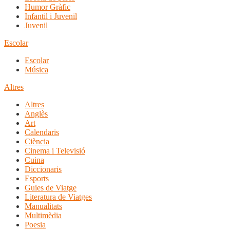
Humor Gràfic
Infantil i Juvenil
Juvenil
Escolar
Escolar
Música
Altres
Altres
Anglès
Art
Calendaris
Ciència
Cinema i Televisió
Cuina
Diccionaris
Esports
Guies de Viatge
Literatura de Viatges
Manualitats
Multimèdia
Poesia