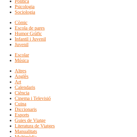
Política
Psicologia
Sociologia
Còmic
Escola de pares
Humor Gràfic
Infantil i Juvenil
Juvenil
Escolar
Música
Altres
Anglès
Art
Calendaris
Ciència
Cinema i Televisió
Cuina
Diccionaris
Esports
Guies de Viatge
Literatura de Viatges
Manualitats
Multimèdia