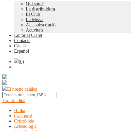
Qui som?
La distribuïdora
El Club
La Missa
Alta subscripció
Activitats
Editorial Claret
Contacte
Català
Español
(0)
El nostre catàleg
Espiritualitat
Bíblia
Catequesi
Cristologia
Eclesiologia