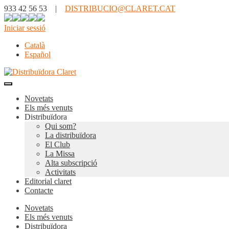
933 42 56 53 |
DISTRIBUCIO@CLARET.CAT
Iniciar sessió
Català
Español
Novetats
Els més venuts
Distribuïdora
Qui som?
La distribuïdora
El Club
La Missa
Alta subscripció
Activitats
Editorial claret
Contacte
Novetats
Els més venuts
Distribuïdora