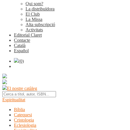
Qui som?
La distribuïdora
El Club
La Missa
Alta subscripció
Activitats
Editorial Claret
Contacte
Català
Español
(0)
El nostre catàleg
Espiritualitat
Bíblia
Catequesi
Cristologia
Eclesiologia