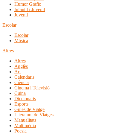
Humor Gràfic
Infantil i Juvenil
Juvenil
Escolar
Escolar
Música
Altres
Altres
Anglès
Art
Calendaris
Ciència
Cinema i Televisió
Cuina
Diccionaris
Esports
Guies de Viatge
Literatura de Viatges
Manualitats
Multimèdia
Poesia