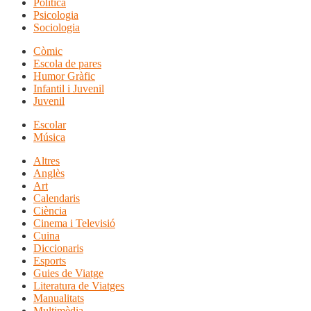
Política
Psicologia
Sociologia
Còmic
Escola de pares
Humor Gràfic
Infantil i Juvenil
Juvenil
Escolar
Música
Altres
Anglès
Art
Calendaris
Ciència
Cinema i Televisió
Cuina
Diccionaris
Esports
Guies de Viatge
Literatura de Viatges
Manualitats
Multimèdia