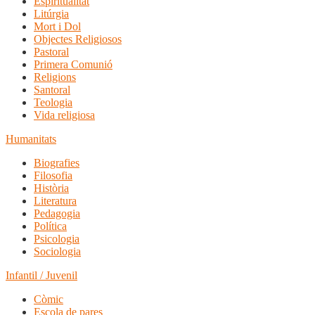
Espiritualitat
Litúrgia
Mort i Dol
Objectes Religiosos
Pastoral
Primera Comunió
Religions
Santoral
Teologia
Vida religiosa
Humanitats
Biografies
Filosofia
Història
Literatura
Pedagogia
Política
Psicologia
Sociologia
Infantil / Juvenil
Còmic
Escola de pares