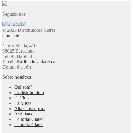
Segueix-nos
© 2026 Distribuïdora Claret
Contacte
Carrer Sicília, 410
08025 Barcelona
Tel: 933425653
Email:
distribucio@claret.cat
Horari: 8 a 16h
Sobre nosaltres
Qui som?
La distribuïdora
El Club
La Missa
Alta subscripció
Activitats
Editorial Claret
Llibreria Claret