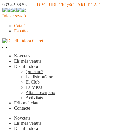
933 42 56 53 |
DISTRIBUCIO@CLARET.CAT
Iniciar sessió
Català
Español
Novetats
Els més venuts
Distribuïdora
Qui som?
La distribuïdora
El Club
La Missa
Alta subscripció
Activitats
Editorial claret
Contacte
Novetats
Els més venuts
Distribuïdora