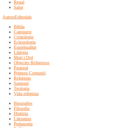
Regal
Salut
Autors
Editorials
Bíblia
Catequesi
Cristologia
Eclesiologia
Espiritualitat
Litúrgia
Mort i Dol
Objectes Religiosos
Pastoral
Primera Comunió
Religions
Santoral
Teologia
Vida religiosa
Biografies
Filosofia
Història
Literatura
Pedagogia