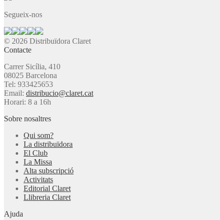
Segueix-nos
© 2026 Distribuïdora Claret
Contacte
Carrer Sicília, 410
08025 Barcelona
Tel: 933425653
Email:
distribucio@claret.cat
Horari: 8 a 16h
Sobre nosaltres
Qui som?
La distribuïdora
El Club
La Missa
Alta subscripció
Activitats
Editorial Claret
Llibreria Claret
Ajuda