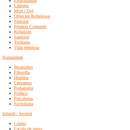
Espiritualitat
Litúrgia
Mort i Dol
Objectes Religiosos
Pastoral
Primera Comunió
Religions
Santoral
Teologia
Vida religiosa
Humanitats
Biografies
Filosofia
Història
Literatura
Pedagogia
Política
Psicologia
Sociologia
Infantil / Juvenil
Còmic
Escola de pares