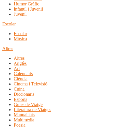
Humor Gràfic
Infantil i Juvenil
Juvenil
Escolar
Escolar
Música
Altres
Altres
Anglès
Art
Calendaris
Ciència
Cinema i Televisió
Cuina
Diccionaris
Esports
Guies de Viatge
Literatura de Viatges
Manualitats
Multimèdia
Poesia