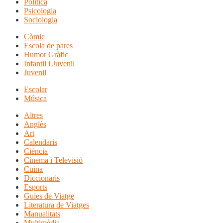
Política
Psicologia
Sociologia
Còmic
Escola de pares
Humor Gràfic
Infantil i Juvenil
Juvenil
Escolar
Música
Altres
Anglès
Art
Calendaris
Ciència
Cinema i Televisió
Cuina
Diccionaris
Esports
Guies de Viatge
Literatura de Viatges
Manualitats
Multimèdia