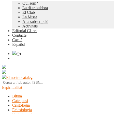
Qui som?
La distribuïdora
El Club
La Missa
Alta subscripció
Activitats
Editorial Claret
Contacte
Català
Español
(0)
El nostre catàleg
Espiritualitat
Bíblia
Catequesi
Cristologia
Eclesiologia