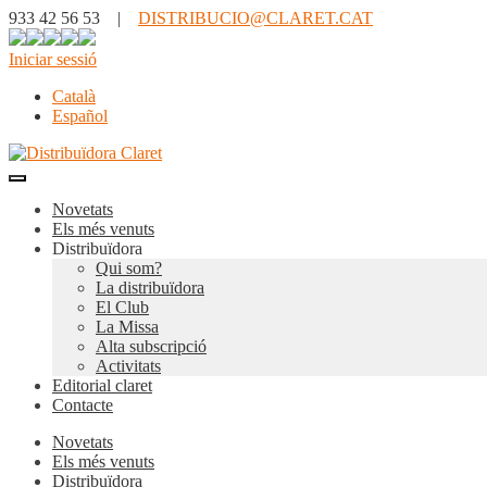
933 42 56 53 |
DISTRIBUCIO@CLARET.CAT
Iniciar sessió
Català
Español
Novetats
Els més venuts
Distribuïdora
Qui som?
La distribuïdora
El Club
La Missa
Alta subscripció
Activitats
Editorial claret
Contacte
Novetats
Els més venuts
Distribuïdora