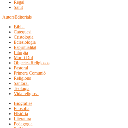
Regal
Salut
Autors
Editorials
Bíblia
Catequesi
Cristologia
Eclesiologia
Espiritualitat
Litúrgia
Mort i Dol
Objectes Religiosos
Pastoral
Primera Comunió
Religions
Santoral
Teologia
Vida religiosa
Biografies
Filosofia
Història
Literatura
Pedagogia