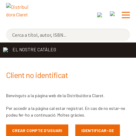
NOVETATS
EL NOSTRE CATÀLEG
ELS MÉS VENUTS
DISTRIBUÏDORA
Exp
Client no identificat
el
EDITORIAL CLARET
me
Benvinguts a la pàgina web de la Distribuïdora Claret.
CONTACTE
sec
Per accedir a la pàgina cal estar registrat. En cas de no estar-ne
CATALÀ
podeu fer-ho a continuació. Moltes gràcies.
ESPAÑOL
CREAR COMPTE D'USUARI
IDENTIFICAR-SE