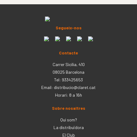
Segueix-nos
Contacte
Carrer Sicília, 410
08025 Barcelona
Tel: 933425653
Email:
distribucio@claret.cat
Horari: 8 a 16h
Sobre nosaltres
Qui som?
La distribuïdora
El Club