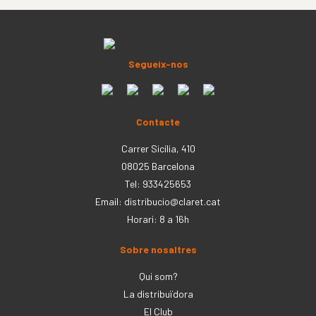
Segueix-nos
Contacte
Carrer Sicília, 410
08025 Barcelona
Tel: 933425653
Email:
distribucio@claret.cat
Horari: 8 a 16h
Sobre nosaltres
Qui som?
La distribuïdora
El Club