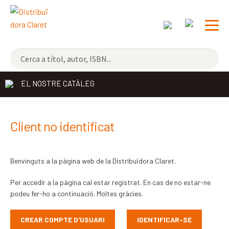
NOVETATS
EL NOSTRE CATÀLEG
ELS MÉS VENUTS
DISTRIBUÏDORA
Exp
Client no identificat
el
EDITORIAL CLARET
me
Benvinguts a la pàgina web de la Distribuïdora Claret.
CONTACTE
sec
Per accedir a la pàgina cal estar registrat. En cas de no estar-ne
CATALÀ
podeu fer-ho a continuació. Moltes gràcies.
ESPAÑOL
CREAR COMPTE D'USUARI
IDENTIFICAR-SE