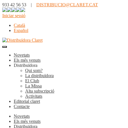
933 42 56 53 |
DISTRIBUCIO@CLARET.CAT
Iniciar sessió
Català
Español
Novetats
Els més venuts
Distribuïdora
Qui som?
La distribuïdora
El Club
La Missa
Alta subscripció
Activitats
Editorial claret
Contacte
Novetats
Els més venuts
Distribuïdora