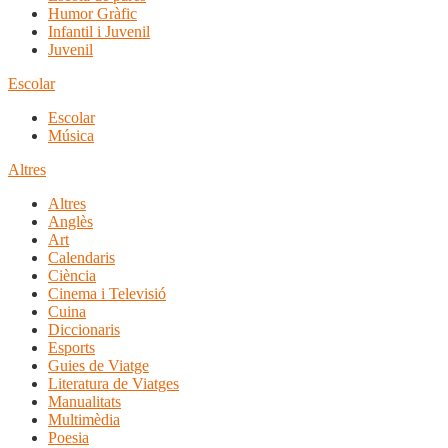
Humor Gràfic
Infantil i Juvenil
Juvenil
Escolar
Escolar
Música
Altres
Altres
Anglès
Art
Calendaris
Ciència
Cinema i Televisió
Cuina
Diccionaris
Esports
Guies de Viatge
Literatura de Viatges
Manualitats
Multimèdia
Poesia