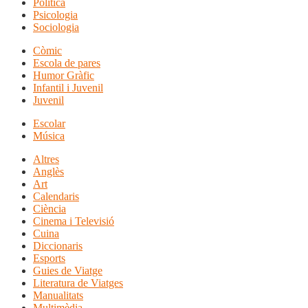
Política
Psicologia
Sociologia
Còmic
Escola de pares
Humor Gràfic
Infantil i Juvenil
Juvenil
Escolar
Música
Altres
Anglès
Art
Calendaris
Ciència
Cinema i Televisió
Cuina
Diccionaris
Esports
Guies de Viatge
Literatura de Viatges
Manualitats
Multimèdia