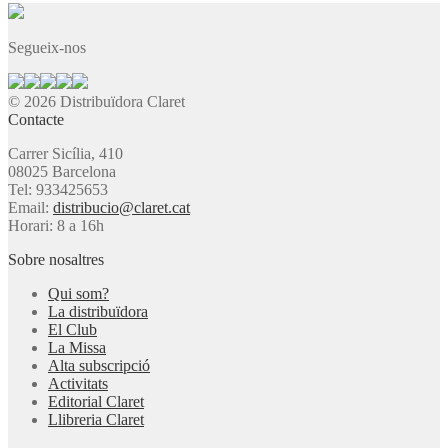
Segueix-nos
© 2026 Distribuïdora Claret
Contacte
Carrer Sicília, 410
08025 Barcelona
Tel: 933425653
Email:
distribucio@claret.cat
Horari: 8 a 16h
Sobre nosaltres
Qui som?
La distribuïdora
El Club
La Missa
Alta subscripció
Activitats
Editorial Claret
Llibreria Claret