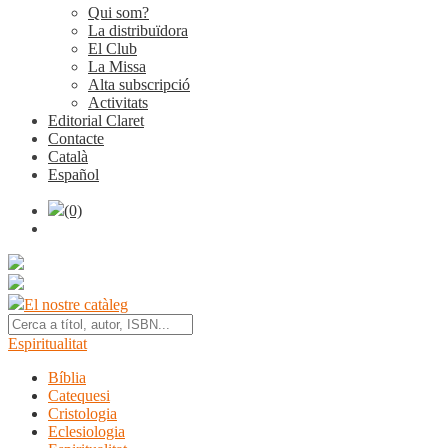
Qui som?
La distribuïdora
El Club
La Missa
Alta subscripció
Activitats
Editorial Claret
Contacte
Català
Español
(0)
El nostre catàleg
Espiritualitat
Bíblia
Catequesi
Cristologia
Eclesiologia