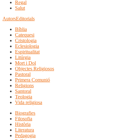
Regal
Salut
Autors
Editorials
Bíblia
Catequesi
Cristologia
Eclesiologia
Espiritualitat
Litúrgia
Mort i Dol
Objectes Religiosos
Pastoral
Primera Comunió
Religions
Santoral
Teologia
Vida religiosa
Biografies
Filosofia
Història
Literatura
Pedagogia