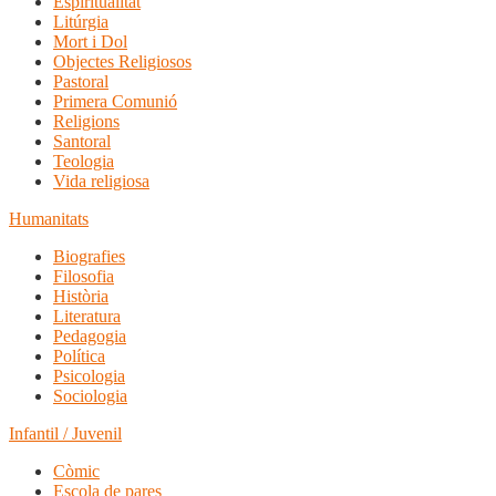
Espiritualitat
Litúrgia
Mort i Dol
Objectes Religiosos
Pastoral
Primera Comunió
Religions
Santoral
Teologia
Vida religiosa
Humanitats
Biografies
Filosofia
Història
Literatura
Pedagogia
Política
Psicologia
Sociologia
Infantil / Juvenil
Còmic
Escola de pares