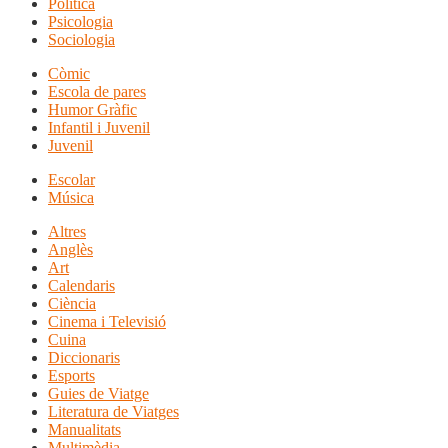
Política
Psicologia
Sociologia
Còmic
Escola de pares
Humor Gràfic
Infantil i Juvenil
Juvenil
Escolar
Música
Altres
Anglès
Art
Calendaris
Ciència
Cinema i Televisió
Cuina
Diccionaris
Esports
Guies de Viatge
Literatura de Viatges
Manualitats
Multimèdia