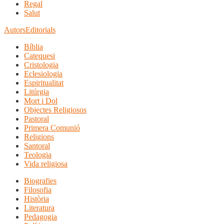
Regal
Salut
Autors
Editorials
Bíblia
Catequesi
Cristologia
Eclesiologia
Espiritualitat
Litúrgia
Mort i Dol
Objectes Religiosos
Pastoral
Primera Comunió
Religions
Santoral
Teologia
Vida religiosa
Biografies
Filosofia
Història
Literatura
Pedagogia