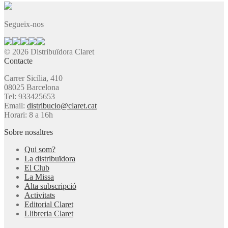
Segueix-nos
© 2026 Distribuïdora Claret
Contacte
Carrer Sicília, 410
08025 Barcelona
Tel: 933425653
Email:
distribucio@claret.cat
Horari: 8 a 16h
Sobre nosaltres
Qui som?
La distribuïdora
El Club
La Missa
Alta subscripció
Activitats
Editorial Claret
Llibreria Claret