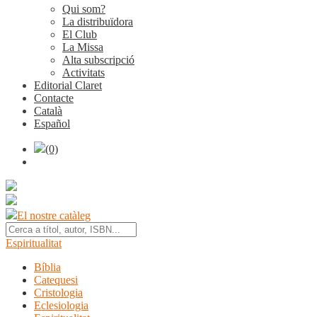
Qui som?
La distribuïdora
El Club
La Missa
Alta subscripció
Activitats
Editorial Claret
Contacte
Català
Español
(0)
El nostre catàleg
Espiritualitat
Bíblia
Catequesi
Cristologia
Eclesiologia