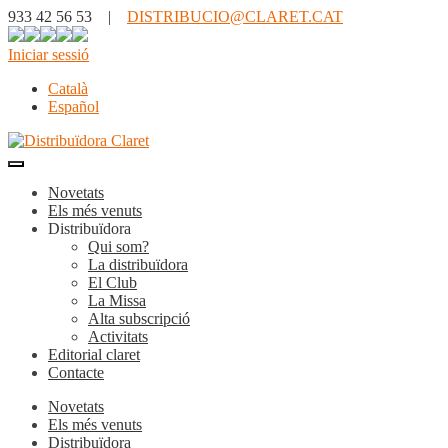
933 42 56 53 |
DISTRIBUCIO@CLARET.CAT
Iniciar sessió
Català
Español
Novetats
Els més venuts
Distribuïdora
Qui som?
La distribuïdora
El Club
La Missa
Alta subscripció
Activitats
Editorial claret
Contacte
Novetats
Els més venuts
Distribuïdora