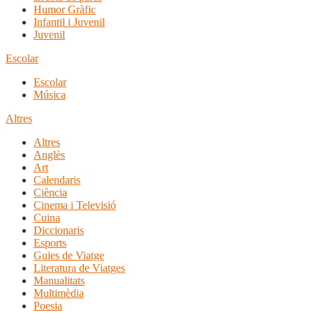
Humor Gràfic
Infantil i Juvenil
Juvenil
Escolar
Escolar
Música
Altres
Altres
Anglès
Art
Calendaris
Ciència
Cinema i Televisió
Cuina
Diccionaris
Esports
Guies de Viatge
Literatura de Viatges
Manualitats
Multimèdia
Poesia