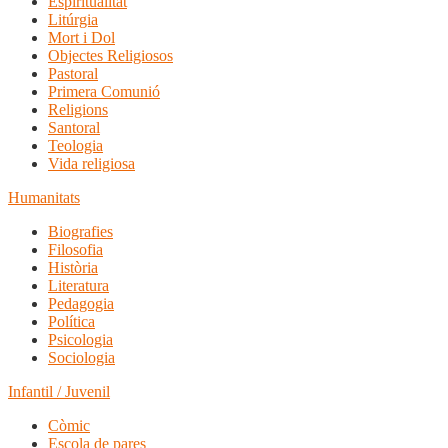
Espiritualitat
Litúrgia
Mort i Dol
Objectes Religiosos
Pastoral
Primera Comunió
Religions
Santoral
Teologia
Vida religiosa
Humanitats
Biografies
Filosofia
Història
Literatura
Pedagogia
Política
Psicologia
Sociologia
Infantil / Juvenil
Còmic
Escola de pares