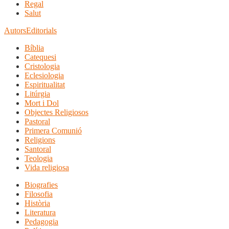
Regal
Salut
Autors
Editorials
Bíblia
Catequesi
Cristologia
Eclesiologia
Espiritualitat
Litúrgia
Mort i Dol
Objectes Religiosos
Pastoral
Primera Comunió
Religions
Santoral
Teologia
Vida religiosa
Biografies
Filosofia
Història
Literatura
Pedagogia