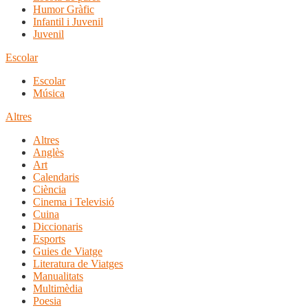
Humor Gràfic
Infantil i Juvenil
Juvenil
Escolar
Escolar
Música
Altres
Altres
Anglès
Art
Calendaris
Ciència
Cinema i Televisió
Cuina
Diccionaris
Esports
Guies de Viatge
Literatura de Viatges
Manualitats
Multimèdia
Poesia