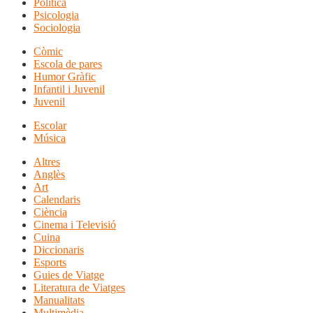
Política
Psicologia
Sociologia
Còmic
Escola de pares
Humor Gràfic
Infantil i Juvenil
Juvenil
Escolar
Música
Altres
Anglès
Art
Calendaris
Ciència
Cinema i Televisió
Cuina
Diccionaris
Esports
Guies de Viatge
Literatura de Viatges
Manualitats
Multimèdia