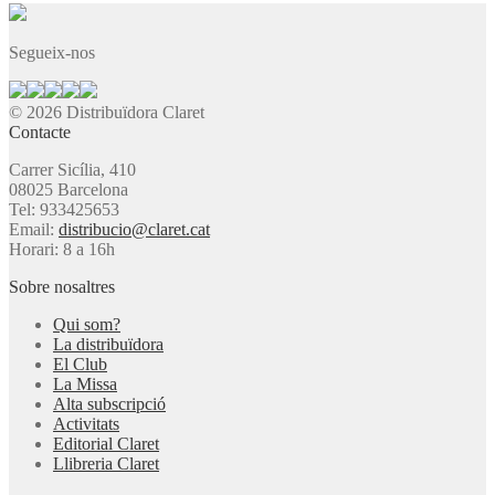
Segueix-nos
© 2026 Distribuïdora Claret
Contacte
Carrer Sicília, 410
08025 Barcelona
Tel: 933425653
Email:
distribucio@claret.cat
Horari: 8 a 16h
Sobre nosaltres
Qui som?
La distribuïdora
El Club
La Missa
Alta subscripció
Activitats
Editorial Claret
Llibreria Claret