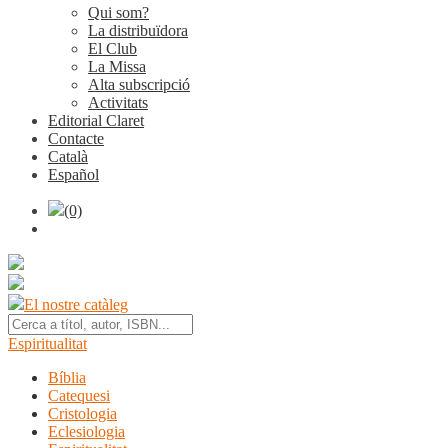
Qui som?
La distribuïdora
El Club
La Missa
Alta subscripció
Activitats
Editorial Claret
Contacte
Català
Español
(0)
El nostre catàleg
Espiritualitat
Bíblia
Catequesi
Cristologia
Eclesiologia