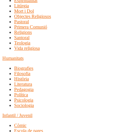
Espiritualitat
Litúrgia
Mort i Dol
Objectes Religiosos
Pastoral
Primera Comunió
Religions
Santoral
Teologia
Vida religiosa
Humanitats
Biografies
Filosofia
Història
Literatura
Pedagogia
Política
Psicologia
Sociologia
Infantil / Juvenil
Còmic
Escola de pares