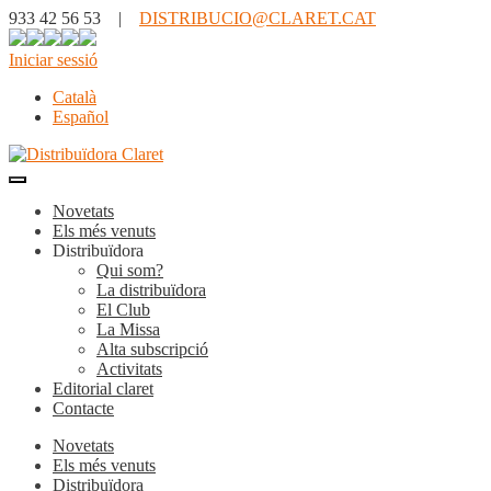
933 42 56 53 |
DISTRIBUCIO@CLARET.CAT
Iniciar sessió
Català
Español
Novetats
Els més venuts
Distribuïdora
Qui som?
La distribuïdora
El Club
La Missa
Alta subscripció
Activitats
Editorial claret
Contacte
Novetats
Els més venuts
Distribuïdora