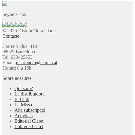
Segueix-nos
© 2026 Distribuïdora Claret
Contacte
Carrer Sicília, 410
08025 Barcelona
Tel: 933425653
Email:
distribucio@claret.cat
Horari: 8 a 16h
Sobre nosaltres
Qui som?
La distribuïdora
El Club
La Missa
Alta subscripció
Activitats
Editorial Claret
Llibreria Claret