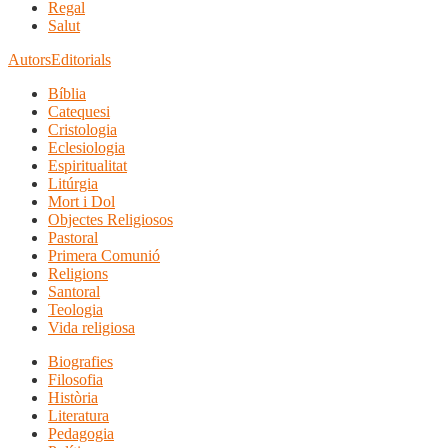
Regal
Salut
Autors
Editorials
Bíblia
Catequesi
Cristologia
Eclesiologia
Espiritualitat
Litúrgia
Mort i Dol
Objectes Religiosos
Pastoral
Primera Comunió
Religions
Santoral
Teologia
Vida religiosa
Biografies
Filosofia
Història
Literatura
Pedagogia