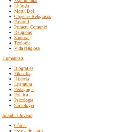
Espiritualitat
Litúrgia
Mort i Dol
Objectes Religiosos
Pastoral
Primera Comunió
Religions
Santoral
Teologia
Vida religiosa
Humanitats
Biografies
Filosofia
Història
Literatura
Pedagogia
Política
Psicologia
Sociologia
Infantil / Juvenil
Còmic
Escola de pares