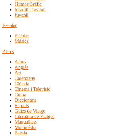
Humor Gràfic
Infantil i Juvenil
Juvenil
Escolar
Escolar
Música
Altres
Altres
Anglès
Art
Calendaris
Ciència
Cinema i Televisió
Cuina
Diccionaris
Esports
Guies de Viatge
Literatura de Viatges
Manualitats
Multimèdia
Poesia