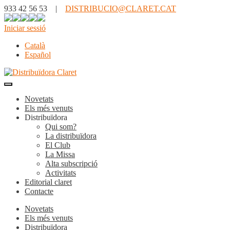
933 42 56 53 |
DISTRIBUCIO@CLARET.CAT
Iniciar sessió
Català
Español
Novetats
Els més venuts
Distribuïdora
Qui som?
La distribuïdora
El Club
La Missa
Alta subscripció
Activitats
Editorial claret
Contacte
Novetats
Els més venuts
Distribuïdora