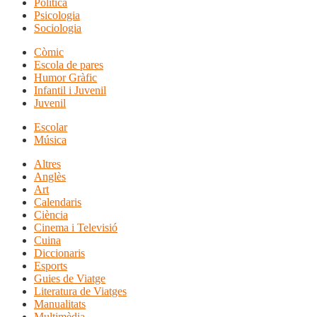
Política
Psicologia
Sociologia
Còmic
Escola de pares
Humor Gràfic
Infantil i Juvenil
Juvenil
Escolar
Música
Altres
Anglès
Art
Calendaris
Ciència
Cinema i Televisió
Cuina
Diccionaris
Esports
Guies de Viatge
Literatura de Viatges
Manualitats
Multimèdia