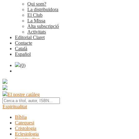
Qui som?
La distribuïdora
El Club
La Missa
Alta subscripció
Activitats
Editorial Claret
Contacte
Català
Español
(0)
El nostre catàleg
Espiritualitat
Bíblia
Catequesi
Cristologia
Eclesiologia