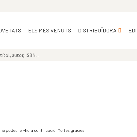
OVETATS
ELS MÉS VENUTS
DISTRIBUÏDORA
ED
-ne podeu fer-ho a continuació. Moltes gràcies.