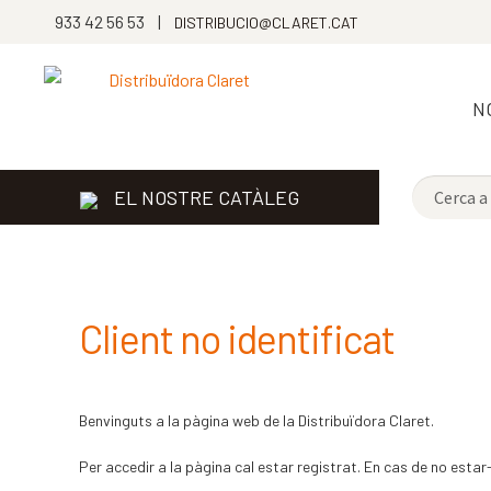
933 42 56 53 |
DISTRIBUCIO@CLARET.CAT
N
EL NOSTRE CATÀLEG
Client no identificat
Benvinguts a la pàgina web de la Distribuïdora Claret.
Per accedir a la pàgina cal estar registrat. En cas de no estar