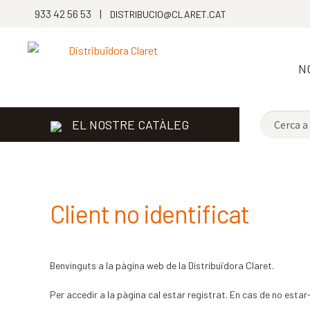
933 42 56 53 |
DISTRIBUCIO@CLARET.CAT
N
EL NOSTRE CATÀLEG
Client no identificat
Benvinguts a la pàgina web de la Distribuïdora Claret.
Per accedir a la pàgina cal estar registrat. En cas de no estar