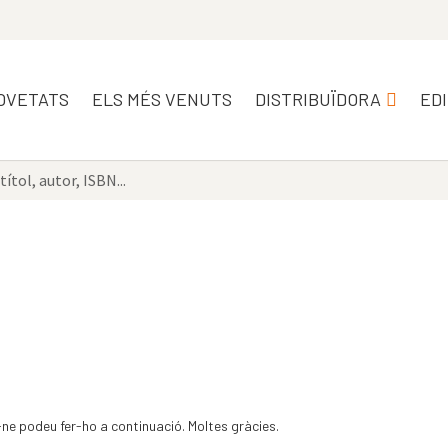
OVETATS
ELS MÉS VENUTS
DISTRIBUÏDORA
ED
-ne podeu fer-ho a continuació. Moltes gràcies.