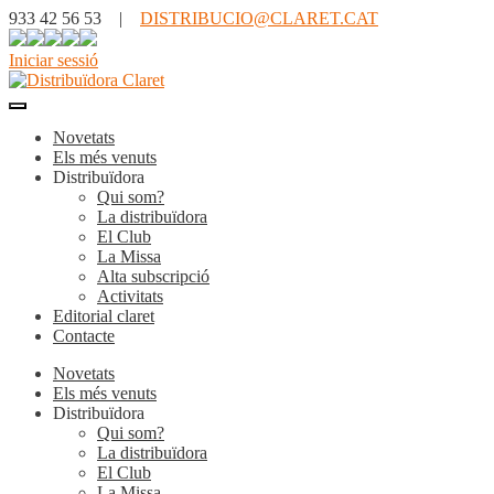
933 42 56 53 |
DISTRIBUCIO@CLARET.CAT
Iniciar sessió
Novetats
Els més venuts
Distribuïdora
Qui som?
La distribuïdora
El Club
La Missa
Alta subscripció
Activitats
Editorial claret
Contacte
Novetats
Els més venuts
Distribuïdora
Qui som?
La distribuïdora
El Club
La Missa