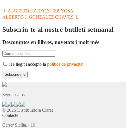
Navegació
Entrada
ALBERTO GARZÓN ESPINOSA
anterior:
Pròxima
ALBERTO J. GONZALEZ CHAVES
d'entrades
entrada:
Subscriu-te al nostre butlletí setmanal
Descomptes en llibres, novetats i molt més
He llegit i accepto la
política de privacitat
Segueix-nos
© 2026 Distribuïdora Claret
Contacte
Carrer Sicília, 410