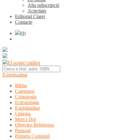
Alta subscripció
Activitats
Editorial Claret
Contacte
(0)
El nostre catàleg
Espiritualitat
Bíblia
Catequesi
Cristologia
Eclesiologia
Espiritualitat
Litúrgia
Mort i Dol
Objectes Religiosos
Pastoral
Primera Comunió