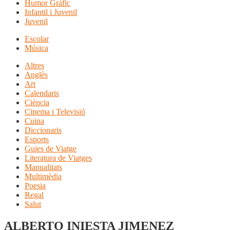
Humor Gràfic
Infantil i Juvenil
Juvenil
Escolar
Música
Altres
Anglès
Art
Calendaris
Ciència
Cinema i Televisió
Cuina
Diccionaris
Esports
Guies de Viatge
Literatura de Viatges
Manualitats
Multimèdia
Poesia
Regal
Salut
ALBERTO INIESTA JIMENEZ