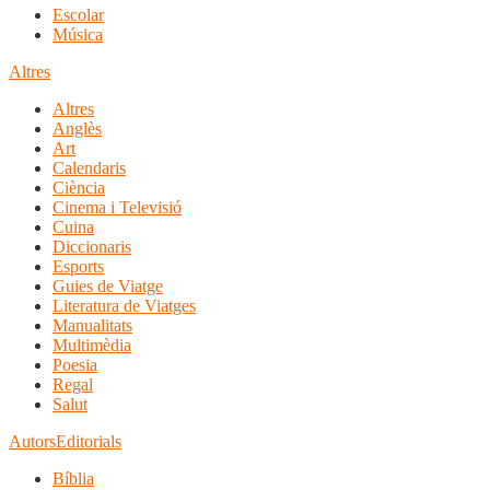
Escolar
Música
Altres
Altres
Anglès
Art
Calendaris
Ciència
Cinema i Televisió
Cuina
Diccionaris
Esports
Guies de Viatge
Literatura de Viatges
Manualitats
Multimèdia
Poesia
Regal
Salut
Autors
Editorials
Bíblia