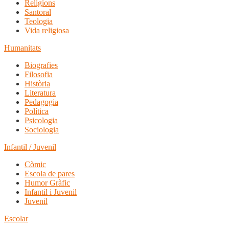
Religions
Santoral
Teologia
Vida religiosa
Humanitats
Biografies
Filosofia
Història
Literatura
Pedagogia
Política
Psicologia
Sociologia
Infantil / Juvenil
Còmic
Escola de pares
Humor Gràfic
Infantil i Juvenil
Juvenil
Escolar