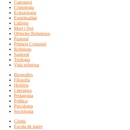
Catequesi
Cristologia
Eclesiologia
Espiritualitat
Litúrgia
Mort i Dol
Objectes Religiosos
Pastoral
Primera Comunió
Religions
Santoral
Teologia
Vida religiosa
Biografies
Filosofia
Història
Literatura
Pedagogia
Política
Psicologia
Sociologia
Còmic
Escola de pares