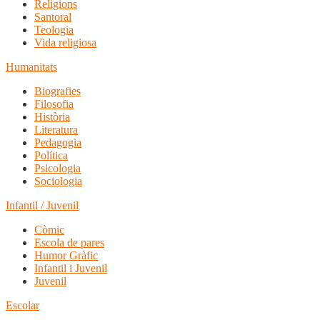
Religions
Santoral
Teologia
Vida religiosa
Humanitats
Biografies
Filosofia
Història
Literatura
Pedagogia
Política
Psicologia
Sociologia
Infantil / Juvenil
Còmic
Escola de pares
Humor Gràfic
Infantil i Juvenil
Juvenil
Escolar