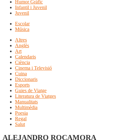
Humor Gràfic
Infantil i Juvenil
Juvenil
Escolar
Música
Altres
Anglès
Art
Calendaris
Ciència
Cinema i Televisió
Cuina
Diccionaris
Esports
Guies de Viatge
Literatura de Viatges
Manualitats
Multimèdia
Poesia
Regal
Salut
ALEJANDRO ROCAMORA