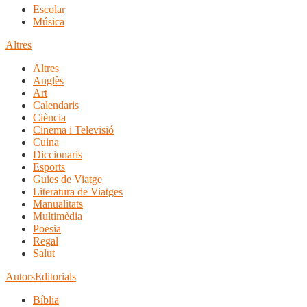
Escolar
Música
Altres
Altres
Anglès
Art
Calendaris
Ciència
Cinema i Televisió
Cuina
Diccionaris
Esports
Guies de Viatge
Literatura de Viatges
Manualitats
Multimèdia
Poesia
Regal
Salut
Autors
Editorials
Bíblia