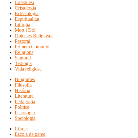
Catequesi
Cristologia
Eclesiologia
Espiritualitat
Litúrgia
Mort i Dol
Objectes Religiosos
Pastoral
Primera Comunió
Religions
Santoral
Teologia
Vida religiosa
Biografies
Filosofia
Història
Literatura
Pedagogia
Política
Psicologia
Sociologia
Còmic
Escola de pares