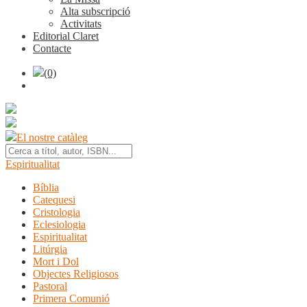
Alta subscripció
Activitats
Editorial Claret
Contacte
(0)
El nostre catàleg
Espiritualitat
Bíblia
Catequesi
Cristologia
Eclesiologia
Espiritualitat
Litúrgia
Mort i Dol
Objectes Religiosos
Pastoral
Primera Comunió