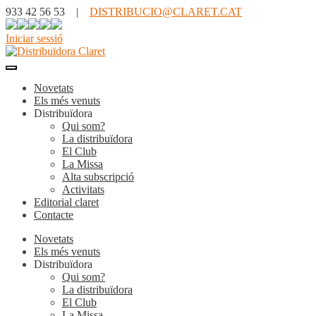
933 42 56 53 |
DISTRIBUCIO@CLARET.CAT
Iniciar sessió
Novetats
Els més venuts
Distribuïdora
Qui som?
La distribuïdora
El Club
La Missa
Alta subscripció
Activitats
Editorial claret
Contacte
Novetats
Els més venuts
Distribuïdora
Qui som?
La distribuïdora
El Club
La Missa