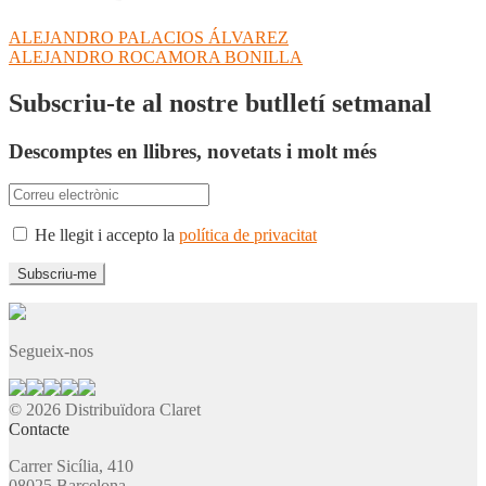
Navegació
Entrada
ALEJANDRO PALACIOS ÁLVAREZ
anterior:
Pròxima
ALEJANDRO ROCAMORA BONILLA
d'entrades
entrada:
Subscriu-te al nostre butlletí setmanal
Descomptes en llibres, novetats i molt més
He llegit i accepto la
política de privacitat
Segueix-nos
© 2026 Distribuïdora Claret
Contacte
Carrer Sicília, 410
08025 Barcelona