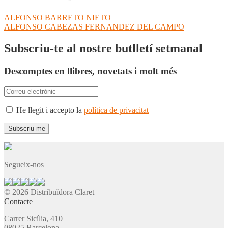
Navegació
Entrada
ALFONSO BARRETO NIETO
anterior:
Pròxima
ALFONSO CABEZAS FERNANDEZ DEL CAMPO
d'entrades
entrada:
Subscriu-te al nostre butlletí setmanal
Descomptes en llibres, novetats i molt més
He llegit i accepto la
política de privacitat
Segueix-nos
© 2026 Distribuïdora Claret
Contacte
Carrer Sicília, 410
08025 Barcelona