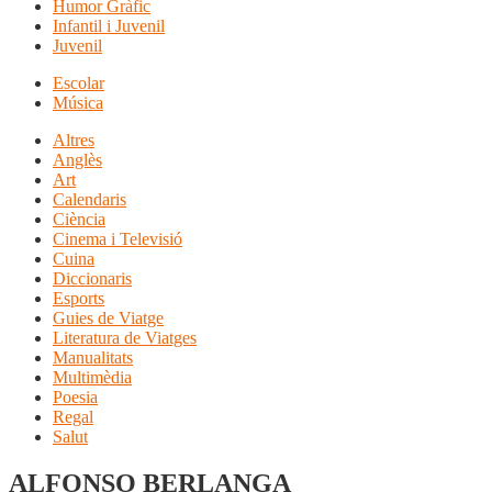
Humor Gràfic
Infantil i Juvenil
Juvenil
Escolar
Música
Altres
Anglès
Art
Calendaris
Ciència
Cinema i Televisió
Cuina
Diccionaris
Esports
Guies de Viatge
Literatura de Viatges
Manualitats
Multimèdia
Poesia
Regal
Salut
ALFONSO BERLANGA