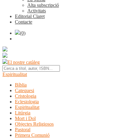
Alta subscripció
Activitats
Editorial Claret
Contacte
(0)
El nostre catàleg
Espiritualitat
Bíblia
Catequesi
Cristologia
Eclesiologia
Espiritualitat
Litúrgia
Mort i Dol
Objectes Religiosos
Pastoral
Primera Comunió