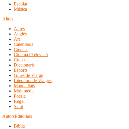
Escolar
Música
Altres
Altres
Anglès
Art
Calendaris
Ciència
Cinema i Televisió
Cuina
Diccionaris
Esports
Guies de Viatge
Literatura de Viatges
Manualitats
Multimèdia
Poesia
Regal
Salut
Autors
Editorials
Bíblia