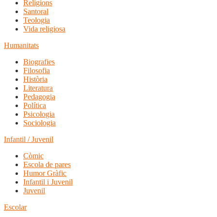
Religions
Santoral
Teologia
Vida religiosa
Humanitats
Biografies
Filosofia
Història
Literatura
Pedagogia
Política
Psicologia
Sociologia
Infantil / Juvenil
Còmic
Escola de pares
Humor Gràfic
Infantil i Juvenil
Juvenil
Escolar