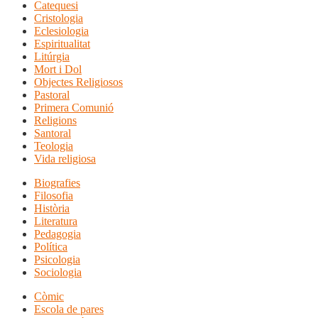
Catequesi
Cristologia
Eclesiologia
Espiritualitat
Litúrgia
Mort i Dol
Objectes Religiosos
Pastoral
Primera Comunió
Religions
Santoral
Teologia
Vida religiosa
Biografies
Filosofia
Història
Literatura
Pedagogia
Política
Psicologia
Sociologia
Còmic
Escola de pares