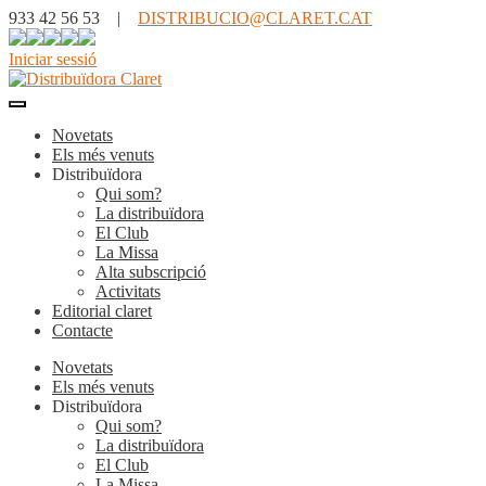
933 42 56 53 |
DISTRIBUCIO@CLARET.CAT
Iniciar sessió
Novetats
Els més venuts
Distribuïdora
Qui som?
La distribuïdora
El Club
La Missa
Alta subscripció
Activitats
Editorial claret
Contacte
Novetats
Els més venuts
Distribuïdora
Qui som?
La distribuïdora
El Club
La Missa