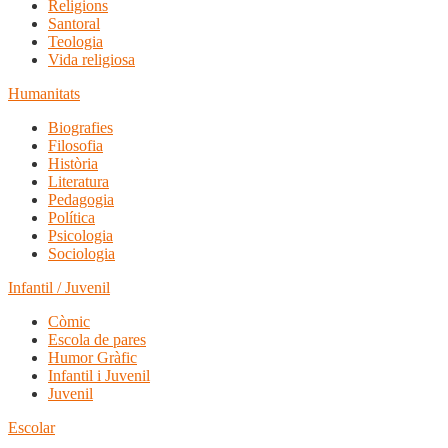
Religions
Santoral
Teologia
Vida religiosa
Humanitats
Biografies
Filosofia
Història
Literatura
Pedagogia
Política
Psicologia
Sociologia
Infantil / Juvenil
Còmic
Escola de pares
Humor Gràfic
Infantil i Juvenil
Juvenil
Escolar