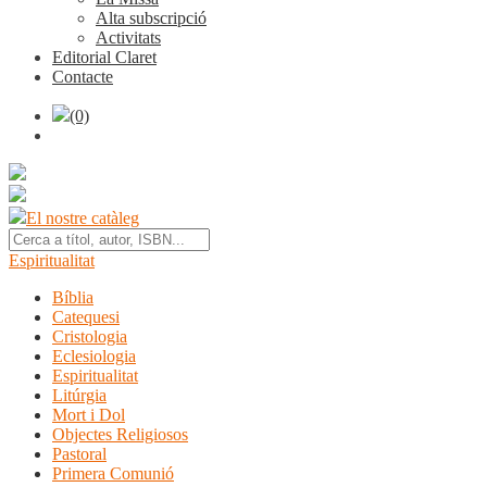
Alta subscripció
Activitats
Editorial Claret
Contacte
(0)
El nostre catàleg
Espiritualitat
Bíblia
Catequesi
Cristologia
Eclesiologia
Espiritualitat
Litúrgia
Mort i Dol
Objectes Religiosos
Pastoral
Primera Comunió