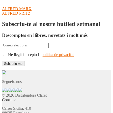
Navegació
Entrada
ALFRED MARX
anterior:
Pròxima
ALFRED PRITZ
d'entrades
entrada:
Subscriu-te al nostre butlletí setmanal
Descomptes en llibres, novetats i molt més
He llegit i accepto la
política de privacitat
Segueix-nos
© 2026 Distribuïdora Claret
Contacte
Carrer Sicília, 410
08025 Barcelona