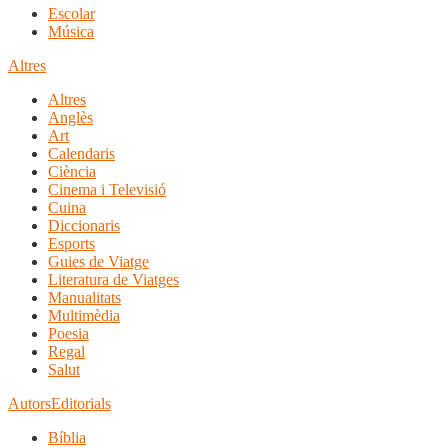
Escolar
Música
Altres
Altres
Anglès
Art
Calendaris
Ciència
Cinema i Televisió
Cuina
Diccionaris
Esports
Guies de Viatge
Literatura de Viatges
Manualitats
Multimèdia
Poesia
Regal
Salut
Autors
Editorials
Bíblia