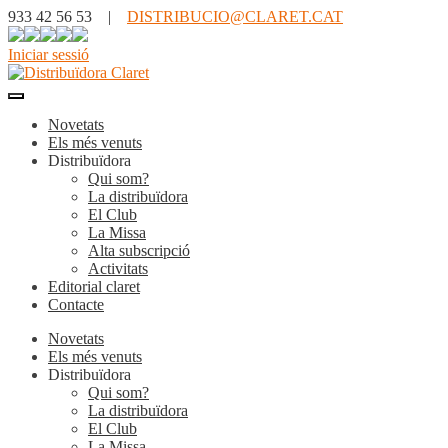
933 42 56 53 |
DISTRIBUCIO@CLARET.CAT
Iniciar sessió
Novetats
Els més venuts
Distribuïdora
Qui som?
La distribuïdora
El Club
La Missa
Alta subscripció
Activitats
Editorial claret
Contacte
Novetats
Els més venuts
Distribuïdora
Qui som?
La distribuïdora
El Club
La Missa