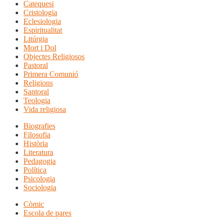
Catequesi
Cristologia
Eclesiologia
Espiritualitat
Litúrgia
Mort i Dol
Objectes Religiosos
Pastoral
Primera Comunió
Religions
Santoral
Teologia
Vida religiosa
Biografies
Filosofia
Història
Literatura
Pedagogia
Política
Psicologia
Sociologia
Còmic
Escola de pares