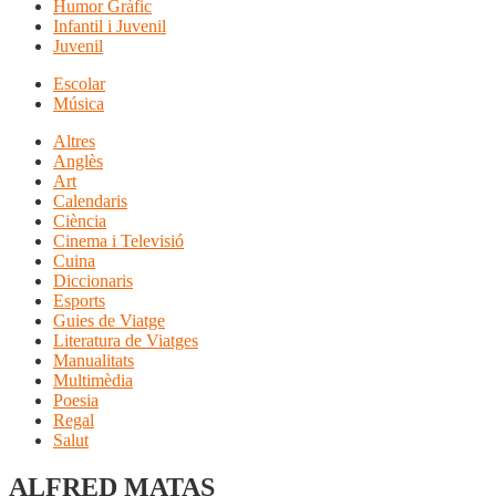
Humor Gràfic
Infantil i Juvenil
Juvenil
Escolar
Música
Altres
Anglès
Art
Calendaris
Ciència
Cinema i Televisió
Cuina
Diccionaris
Esports
Guies de Viatge
Literatura de Viatges
Manualitats
Multimèdia
Poesia
Regal
Salut
ALFRED MATAS