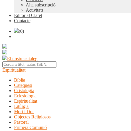
Alta subscripció
Activitats
Editorial Claret
Contacte
(0)
El nostre catàleg
Espiritualitat
Bíblia
Catequesi
Cristologia
Eclesiologia
Espiritualitat
Litúrgia
Mort i Dol
Objectes Religiosos
Pastoral
Primera Comunió