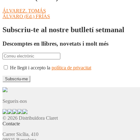
Navegació
Entrada
ÁLVAREZ. TOMÁS
anterior:
Pròxima
ÁLVARO (Ed.) FRÍAS
d'entrades
entrada:
Subscriu-te al nostre butlletí setmanal
Descomptes en llibres, novetats i molt més
He llegit i accepto la
política de privacitat
Segueix-nos
© 2026 Distribuïdora Claret
Contacte
Carrer Sicília, 410
08025 Barcelona