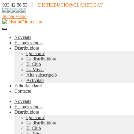
933 42 56 53 |
DISTRIBUCIO@CLARET.CAT
Iniciar sessió
Novetats
Els més venuts
Distribuïdora
Qui som?
La distribuïdora
El Club
La Missa
Alta subscripció
Activitats
Editorial claret
Contacte
Novetats
Els més venuts
Distribuïdora
Qui som?
La distribuïdora
El Club
La Missa