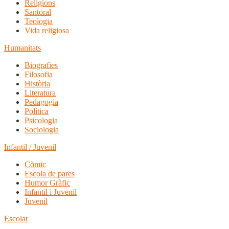
Religions
Santoral
Teologia
Vida religiosa
Humanitats
Biografies
Filosofia
Història
Literatura
Pedagogia
Política
Psicologia
Sociologia
Infantil / Juvenil
Còmic
Escola de pares
Humor Gràfic
Infantil i Juvenil
Juvenil
Escolar