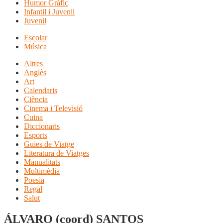
Humor Gràfic
Infantil i Juvenil
Juvenil
Escolar
Música
Altres
Anglès
Art
Calendaris
Ciència
Cinema i Televisió
Cuina
Diccionaris
Esports
Guies de Viatge
Literatura de Viatges
Manualitats
Multimèdia
Poesia
Regal
Salut
ÁLVARO (coord) SANTOS