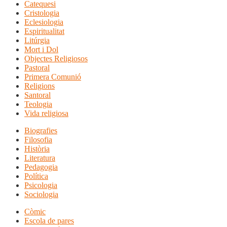
Catequesi
Cristologia
Eclesiologia
Espiritualitat
Litúrgia
Mort i Dol
Objectes Religiosos
Pastoral
Primera Comunió
Religions
Santoral
Teologia
Vida religiosa
Biografies
Filosofia
Història
Literatura
Pedagogia
Política
Psicologia
Sociologia
Còmic
Escola de pares