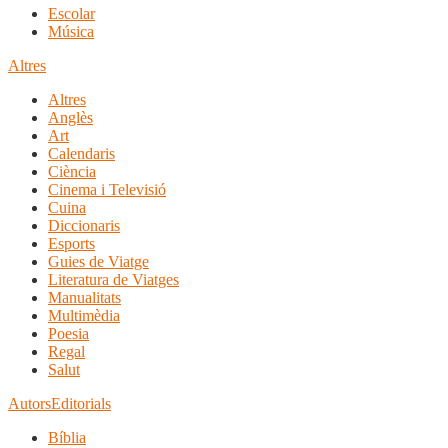
Escolar
Música
Altres
Altres
Anglès
Art
Calendaris
Ciència
Cinema i Televisió
Cuina
Diccionaris
Esports
Guies de Viatge
Literatura de Viatges
Manualitats
Multimèdia
Poesia
Regal
Salut
Autors
Editorials
Bíblia