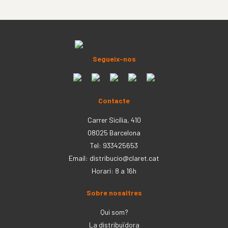
Segueix-nos
Contacte
Carrer Sicília, 410
08025 Barcelona
Tel: 933425653
Email:
distribucio@claret.cat
Horari: 8 a 16h
Sobre nosaltres
Qui som?
La distribuïdora