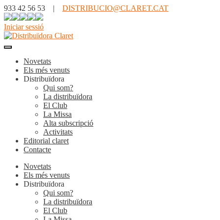
933 42 56 53 |
DISTRIBUCIO@CLARET.CAT
Iniciar sessió
Novetats
Els més venuts
Distribuïdora
Qui som?
La distribuïdora
El Club
La Missa
Alta subscripció
Activitats
Editorial claret
Contacte
Novetats
Els més venuts
Distribuïdora
Qui som?
La distribuïdora
El Club
La Missa