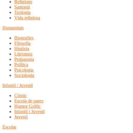
Religions
Santoral
Teologia
Vida religiosa
Humanitats
Biografies
Filosofia
Història
Literatura
Pedagogia
Política
Psicologia
Sociologia
Infantil / Juvenil
Còmic
Escola de pares
Humor Gràfic
Infantil i Juvenil
Juvenil
Escolar