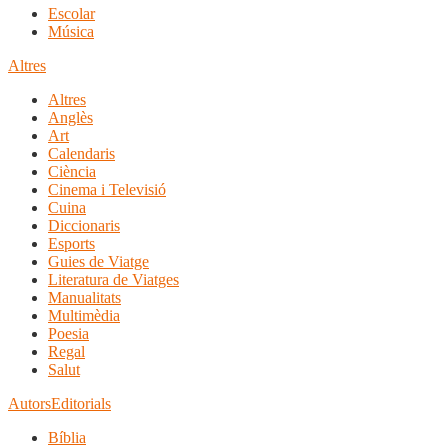
Escolar
Música
Altres
Altres
Anglès
Art
Calendaris
Ciència
Cinema i Televisió
Cuina
Diccionaris
Esports
Guies de Viatge
Literatura de Viatges
Manualitats
Multimèdia
Poesia
Regal
Salut
Autors
Editorials
Bíblia