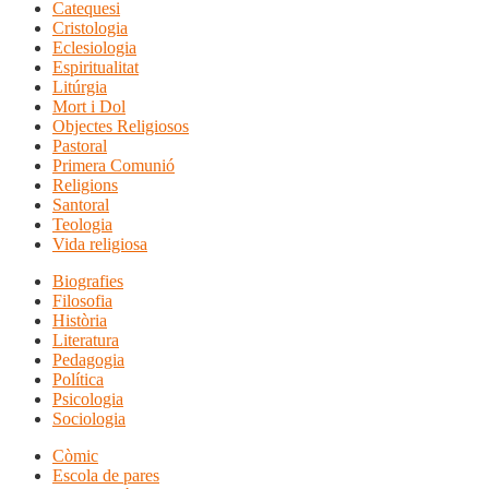
Catequesi
Cristologia
Eclesiologia
Espiritualitat
Litúrgia
Mort i Dol
Objectes Religiosos
Pastoral
Primera Comunió
Religions
Santoral
Teologia
Vida religiosa
Biografies
Filosofia
Història
Literatura
Pedagogia
Política
Psicologia
Sociologia
Còmic
Escola de pares