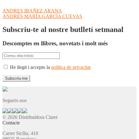
Navegació
Entrada
ANDRES IBAÑEZ ARANA
anterior:
Pròxima
ANDRÉS MARÍA GARCÍA CUEVAS
d'entrades
entrada:
Subscriu-te al nostre butlletí setmanal
Descomptes en llibres, novetats i molt més
He llegit i accepto la
política de privacitat
Segueix-nos
© 2026 Distribuïdora Claret
Contacte
Carrer Sicília, 410
08025 Barcelona