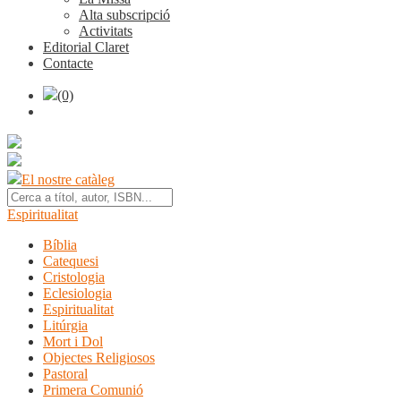
Alta subscripció
Activitats
Editorial Claret
Contacte
(0)
El nostre catàleg
Espiritualitat
Bíblia
Catequesi
Cristologia
Eclesiologia
Espiritualitat
Litúrgia
Mort i Dol
Objectes Religiosos
Pastoral
Primera Comunió