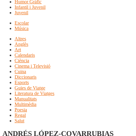
Humor Gràfic
Infantil i Juvenil
Juvenil
Escolar
Música
Altres
Anglès
Art
Calendaris
Ciència
Cinema i Televisió
Cuina
Diccionaris
Esports
Guies de Viatge
Literatura de Viatges
Manualitats
Multimèdia
Poesia
Regal
Salut
ANDRÉS LÓPEZ-COVARRUBIAS