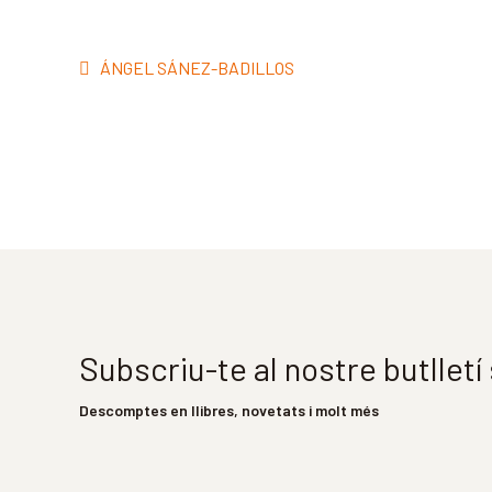
Navegació
Entrada
ÁNGEL SÁNEZ-BADILLOS
d'entrades
anterior:
Subscriu-te al nostre butllet
Descomptes en llibres, novetats i molt més