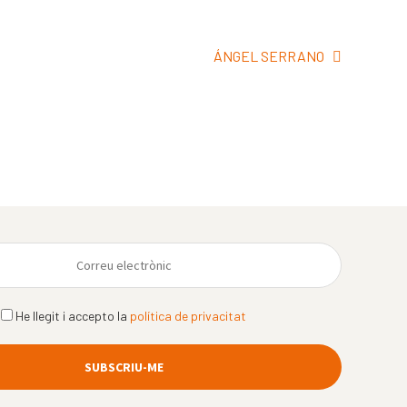
Pròxima
ÁNGEL SERRANO
entrada:
He llegit i accepto la
política de privacitat