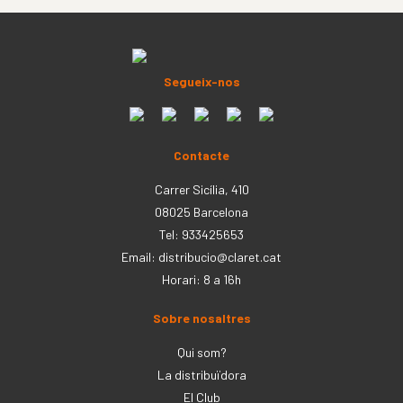
Segueix-nos
Contacte
Carrer Sicília, 410
08025 Barcelona
Tel: 933425653
Email:
distribucio@claret.cat
Horari: 8 a 16h
Sobre nosaltres
Qui som?
La distribuïdora
El Club