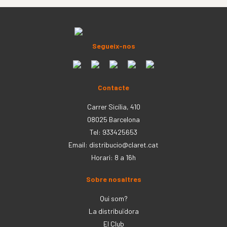
Segueix-nos
Contacte
Carrer Sicília, 410
08025 Barcelona
Tel: 933425653
Email:
distribucio@claret.cat
Horari: 8 a 16h
Sobre nosaltres
Qui som?
La distribuïdora
El Club