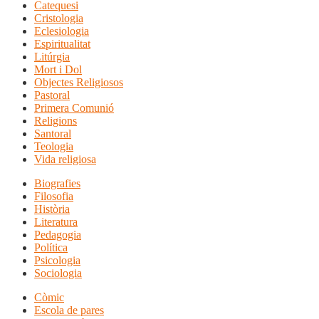
Catequesi
Cristologia
Eclesiologia
Espiritualitat
Litúrgia
Mort i Dol
Objectes Religiosos
Pastoral
Primera Comunió
Religions
Santoral
Teologia
Vida religiosa
Biografies
Filosofia
Història
Literatura
Pedagogia
Política
Psicologia
Sociologia
Còmic
Escola de pares