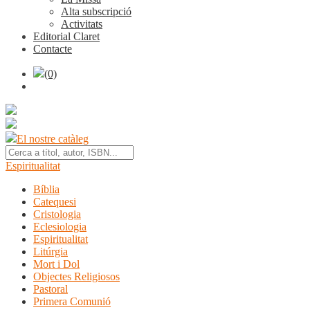
Alta subscripció
Activitats
Editorial Claret
Contacte
(0)
El nostre catàleg
Espiritualitat
Bíblia
Catequesi
Cristologia
Eclesiologia
Espiritualitat
Litúrgia
Mort i Dol
Objectes Religiosos
Pastoral
Primera Comunió