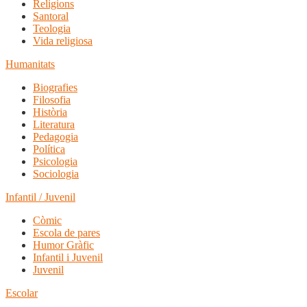
Religions
Santoral
Teologia
Vida religiosa
Humanitats
Biografies
Filosofia
Història
Literatura
Pedagogia
Política
Psicologia
Sociologia
Infantil / Juvenil
Còmic
Escola de pares
Humor Gràfic
Infantil i Juvenil
Juvenil
Escolar