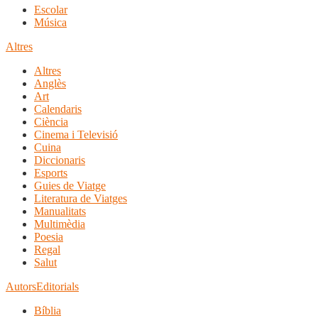
Escolar
Música
Altres
Altres
Anglès
Art
Calendaris
Ciència
Cinema i Televisió
Cuina
Diccionaris
Esports
Guies de Viatge
Literatura de Viatges
Manualitats
Multimèdia
Poesia
Regal
Salut
Autors
Editorials
Bíblia