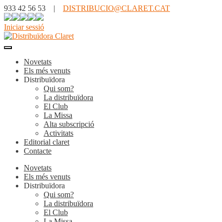
933 42 56 53 |
DISTRIBUCIO@CLARET.CAT
Iniciar sessió
Novetats
Els més venuts
Distribuïdora
Qui som?
La distribuïdora
El Club
La Missa
Alta subscripció
Activitats
Editorial claret
Contacte
Novetats
Els més venuts
Distribuïdora
Qui som?
La distribuïdora
El Club
La Missa