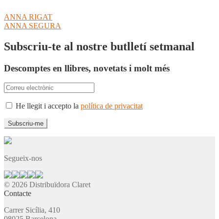
Navegació
Entrada
ANNA RIGAT
anterior:
Pròxima
ANNA SEGURA
d'entrades
entrada:
Subscriu-te al nostre butlletí setmanal
Descomptes en llibres, novetats i molt més
He llegit i accepto la
política de privacitat
Segueix-nos
© 2026 Distribuïdora Claret
Contacte
Carrer Sicília, 410
08025 Barcelona