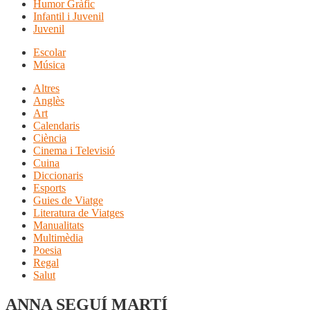
Humor Gràfic
Infantil i Juvenil
Juvenil
Escolar
Música
Altres
Anglès
Art
Calendaris
Ciència
Cinema i Televisió
Cuina
Diccionaris
Esports
Guies de Viatge
Literatura de Viatges
Manualitats
Multimèdia
Poesia
Regal
Salut
ANNA SEGUÍ MARTÍ