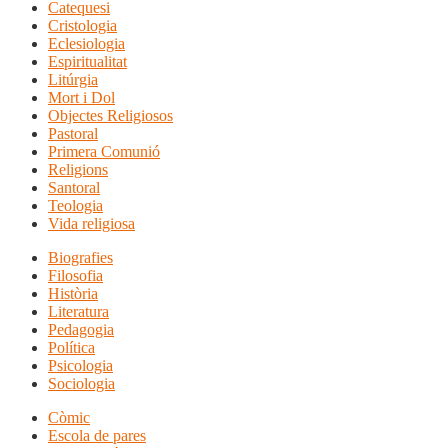
Catequesi
Cristologia
Eclesiologia
Espiritualitat
Litúrgia
Mort i Dol
Objectes Religiosos
Pastoral
Primera Comunió
Religions
Santoral
Teologia
Vida religiosa
Biografies
Filosofia
Història
Literatura
Pedagogia
Política
Psicologia
Sociologia
Còmic
Escola de pares