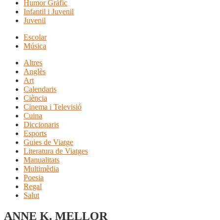
Humor Gràfic
Infantil i Juvenil
Juvenil
Escolar
Música
Altres
Anglès
Art
Calendaris
Ciència
Cinema i Televisió
Cuina
Diccionaris
Esports
Guies de Viatge
Literatura de Viatges
Manualitats
Multimèdia
Poesia
Regal
Salut
ANNE K. MELLOR