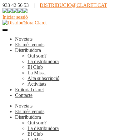
933 42 56 53 |
DISTRIBUCIO@CLARET.CAT
Iniciar sessió
Novetats
Els més venuts
Distribuïdora
Qui som?
La distribuïdora
El Club
La Missa
Alta subscripció
Activitats
Editorial claret
Contacte
Novetats
Els més venuts
Distribuïdora
Qui som?
La distribuïdora
El Club
La Missa