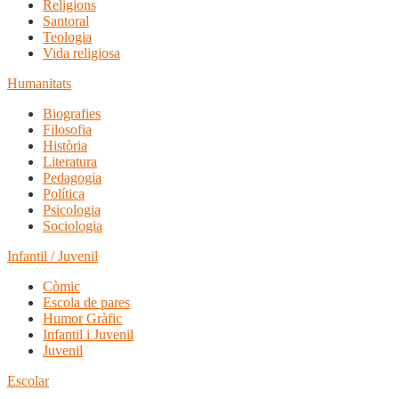
Religions
Santoral
Teologia
Vida religiosa
Humanitats
Biografies
Filosofia
Història
Literatura
Pedagogia
Política
Psicologia
Sociologia
Infantil / Juvenil
Còmic
Escola de pares
Humor Gràfic
Infantil i Juvenil
Juvenil
Escolar