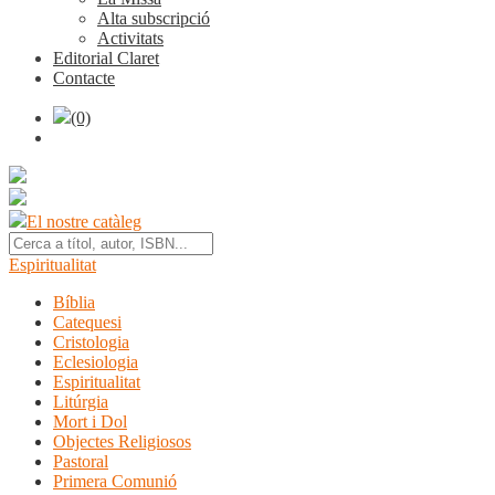
Alta subscripció
Activitats
Editorial Claret
Contacte
(0)
El nostre catàleg
Espiritualitat
Bíblia
Catequesi
Cristologia
Eclesiologia
Espiritualitat
Litúrgia
Mort i Dol
Objectes Religiosos
Pastoral
Primera Comunió