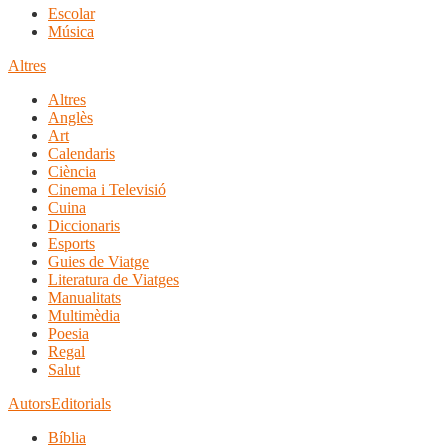
Escolar
Música
Altres
Altres
Anglès
Art
Calendaris
Ciència
Cinema i Televisió
Cuina
Diccionaris
Esports
Guies de Viatge
Literatura de Viatges
Manualitats
Multimèdia
Poesia
Regal
Salut
Autors
Editorials
Bíblia