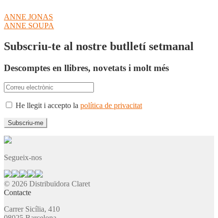
Navegació
Entrada
ANNE JONAS
anterior:
Pròxima
ANNE SOUPA
d'entrades
entrada:
Subscriu-te al nostre butlletí setmanal
Descomptes en llibres, novetats i molt més
He llegit i accepto la
política de privacitat
Segueix-nos
© 2026 Distribuïdora Claret
Contacte
Carrer Sicília, 410
08025 Barcelona