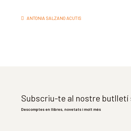
Navegació
Entrada
ANTONIA SALZANO ACUTIS
d'entrades
anterior:
Subscriu-te al nostre butllet
Descomptes en llibres, novetats i molt més