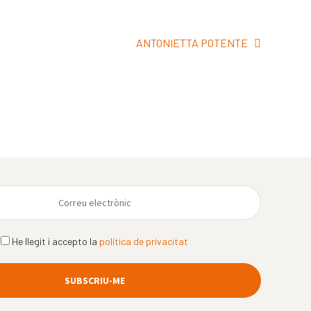
Pròxima
ANTONIETTA POTENTE
entrada:
He llegit i accepto la
política de privacitat