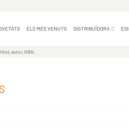
OVETATS
ELS MÉS VENUTS
DISTRIBUÏDORA
ED
S