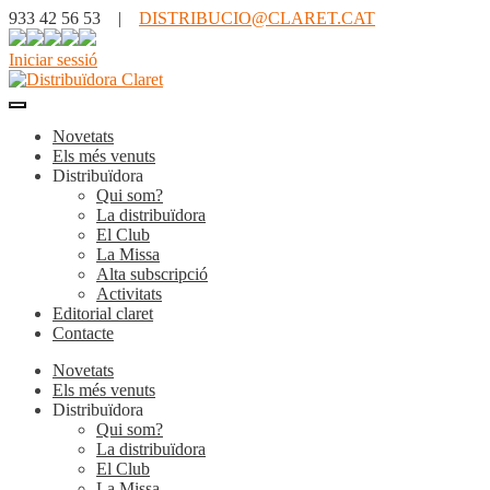
933 42 56 53 |
DISTRIBUCIO@CLARET.CAT
Iniciar sessió
Novetats
Els més venuts
Distribuïdora
Qui som?
La distribuïdora
El Club
La Missa
Alta subscripció
Activitats
Editorial claret
Contacte
Novetats
Els més venuts
Distribuïdora
Qui som?
La distribuïdora
El Club
La Missa