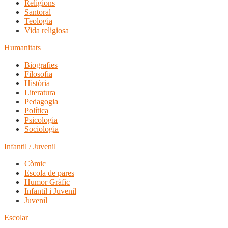
Religions
Santoral
Teologia
Vida religiosa
Humanitats
Biografies
Filosofia
Història
Literatura
Pedagogia
Política
Psicologia
Sociologia
Infantil / Juvenil
Còmic
Escola de pares
Humor Gràfic
Infantil i Juvenil
Juvenil
Escolar