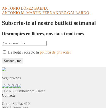
Navegació
Entrada
ANTONIO LÓPEZ BAENA
anterior:
Pròxima
ANTONIO M. MARTIN FERNANDEZ-GALLARDO
d'entrades
entrada:
Subscriu-te al nostre butlletí setmanal
Descomptes en llibres, novetats i molt més
He llegit i accepto la
política de privacitat
Segueix-nos
© 2026 Distribuïdora Claret
Contacte
Carrer Sicília, 410
08025 Barcelona