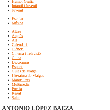
Humor Gràfic
Infantil i Juvenil
Juvenil
Escolar
Música
Altres
Anglès
Art
Calendaris
Ciència
Cinema i Televisió
Cuina
Diccionaris
Esports
Guies de Viatge
Literatura de Viatges
Manualitats
Multimèdia
Poesia
Regal
Salut
ANTONIO LÓPEZ BAEZA