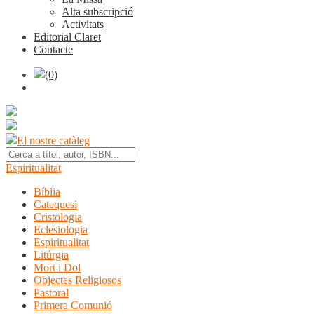
Alta subscripció
Activitats
Editorial Claret
Contacte
(0)
El nostre catàleg
Espiritualitat
Bíblia
Catequesi
Cristologia
Eclesiologia
Espiritualitat
Litúrgia
Mort i Dol
Objectes Religiosos
Pastoral
Primera Comunió