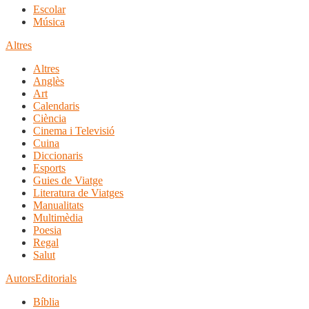
Escolar
Música
Altres
Altres
Anglès
Art
Calendaris
Ciència
Cinema i Televisió
Cuina
Diccionaris
Esports
Guies de Viatge
Literatura de Viatges
Manualitats
Multimèdia
Poesia
Regal
Salut
Autors
Editorials
Bíblia