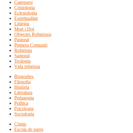
Catequesi
Cristologia
Eclesiologia
Espiritualitat
Litúrgia
Mort i Dol
Objectes Religiosos
Pastoral
Primera Comunió
Religions
Santoral
Teologia
Vida religiosa
Biografies
Filosofia
Història
Literatura
Pedagogia
Política
Psicologia
Sociologia
Còmic
Escola de pares