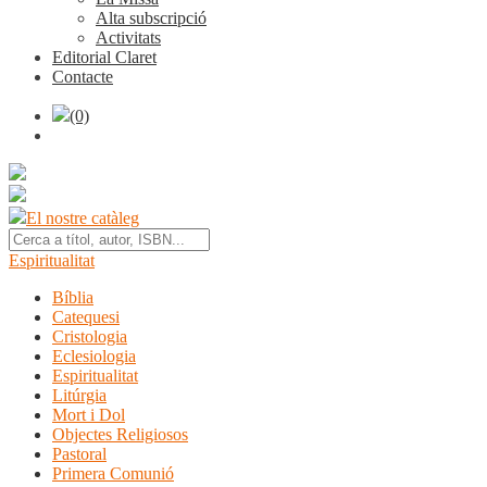
Alta subscripció
Activitats
Editorial Claret
Contacte
(0)
El nostre catàleg
Espiritualitat
Bíblia
Catequesi
Cristologia
Eclesiologia
Espiritualitat
Litúrgia
Mort i Dol
Objectes Religiosos
Pastoral
Primera Comunió