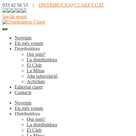
933 42 56 53 |
DISTRIBUCIO@CLARET.CAT
Iniciar sessió
Novetats
Els més venuts
Distribuïdora
Qui som?
La distribuïdora
El Club
La Missa
Alta subscripció
Activitats
Editorial claret
Contacte
Novetats
Els més venuts
Distribuïdora
Qui som?
La distribuïdora
El Club
La Missa