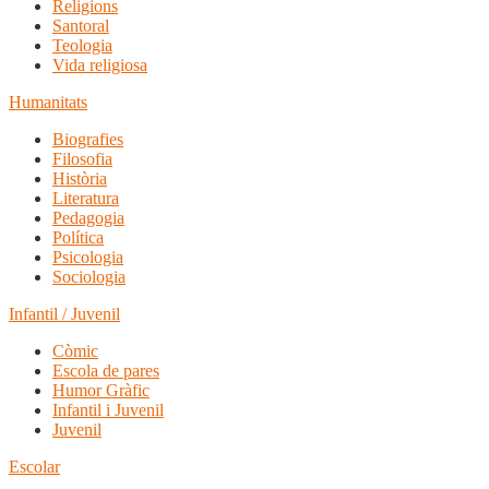
Religions
Santoral
Teologia
Vida religiosa
Humanitats
Biografies
Filosofia
Història
Literatura
Pedagogia
Política
Psicologia
Sociologia
Infantil / Juvenil
Còmic
Escola de pares
Humor Gràfic
Infantil i Juvenil
Juvenil
Escolar