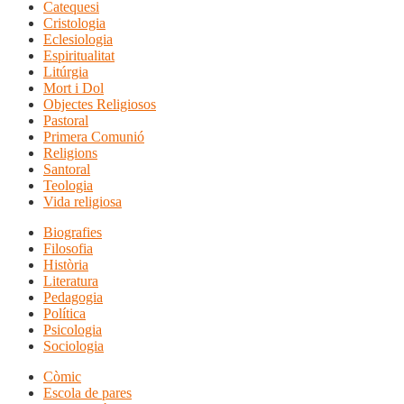
Catequesi
Cristologia
Eclesiologia
Espiritualitat
Litúrgia
Mort i Dol
Objectes Religiosos
Pastoral
Primera Comunió
Religions
Santoral
Teologia
Vida religiosa
Biografies
Filosofia
Història
Literatura
Pedagogia
Política
Psicologia
Sociologia
Còmic
Escola de pares