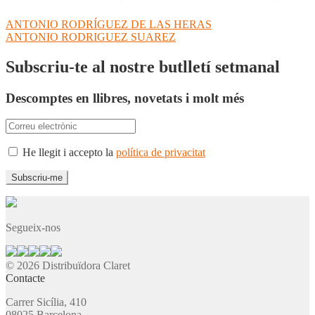
Navegació
Entrada
ANTONIO RODRÍGUEZ DE LAS HERAS
anterior:
Pròxima
ANTONIO RODRIGUEZ SUAREZ
d'entrades
entrada:
Subscriu-te al nostre butlletí setmanal
Descomptes en llibres, novetats i molt més
He llegit i accepto la
política de privacitat
Segueix-nos
© 2026 Distribuïdora Claret
Contacte
Carrer Sicília, 410
08025 Barcelona