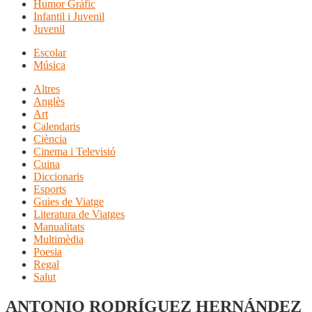
Humor Gràfic
Infantil i Juvenil
Juvenil
Escolar
Música
Altres
Anglès
Art
Calendaris
Ciència
Cinema i Televisió
Cuina
Diccionaris
Esports
Guies de Viatge
Literatura de Viatges
Manualitats
Multimèdia
Poesia
Regal
Salut
ANTONIO RODRÍGUEZ HERNÁNDEZ