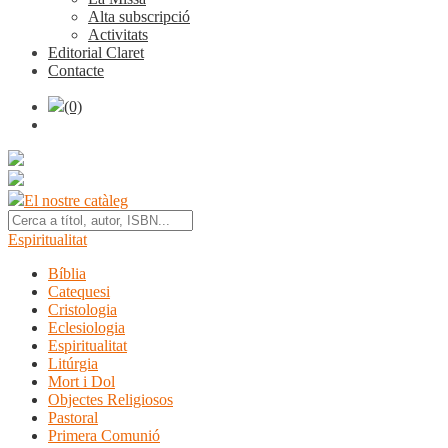
Alta subscripció
Activitats
Editorial Claret
Contacte
(0)
El nostre catàleg
Espiritualitat
Bíblia
Catequesi
Cristologia
Eclesiologia
Espiritualitat
Litúrgia
Mort i Dol
Objectes Religiosos
Pastoral
Primera Comunió