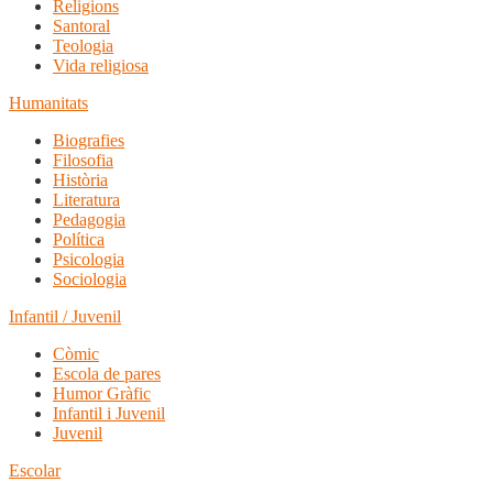
Religions
Santoral
Teologia
Vida religiosa
Humanitats
Biografies
Filosofia
Història
Literatura
Pedagogia
Política
Psicologia
Sociologia
Infantil / Juvenil
Còmic
Escola de pares
Humor Gràfic
Infantil i Juvenil
Juvenil
Escolar