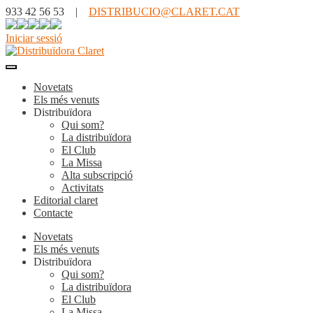
933 42 56 53 |
DISTRIBUCIO@CLARET.CAT
Iniciar sessió
Novetats
Els més venuts
Distribuïdora
Qui som?
La distribuïdora
El Club
La Missa
Alta subscripció
Activitats
Editorial claret
Contacte
Novetats
Els més venuts
Distribuïdora
Qui som?
La distribuïdora
El Club
La Missa