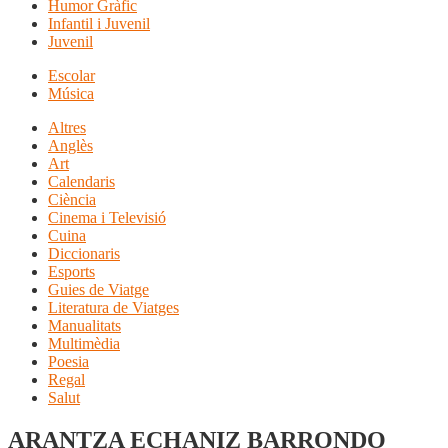
Humor Gràfic
Infantil i Juvenil
Juvenil
Escolar
Música
Altres
Anglès
Art
Calendaris
Ciència
Cinema i Televisió
Cuina
Diccionaris
Esports
Guies de Viatge
Literatura de Viatges
Manualitats
Multimèdia
Poesia
Regal
Salut
ARANTZA ECHANIZ BARRONDO