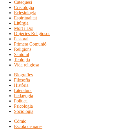
Catequesi
Cristologia
Eclesiologia
Espiritualitat
Litúrgia
Mort i Dol
Objectes Religiosos
Pastoral
Primera Comunió
Religions
Santoral
Teologia
Vida religiosa
Biografies
Filosofia
Història
Literatura
Pedagogia
Política
Psicologia
Sociologia
Còmic
Escola de pares