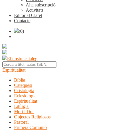
Alta subscripció
Activitats
Editorial Claret
Contacte
(0)
El nostre catàleg
Espiritualitat
Bíblia
Catequesi
Cristologia
Eclesiologia
Espiritualitat
Litúrgia
Mort i Dol
Objectes Religiosos
Pastoral
Primera Comunió