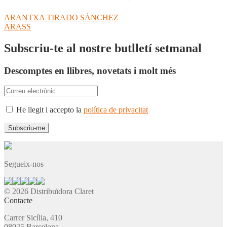
Navegació
Entrada
ARANTXA TIRADO SÁNCHEZ
anterior:
Pròxima
ARASS
d'entrades
entrada:
Subscriu-te al nostre butlletí setmanal
Descomptes en llibres, novetats i molt més
He llegit i accepto la
política de privacitat
Segueix-nos
© 2026 Distribuïdora Claret
Contacte
Carrer Sicília, 410
08025 Barcelona