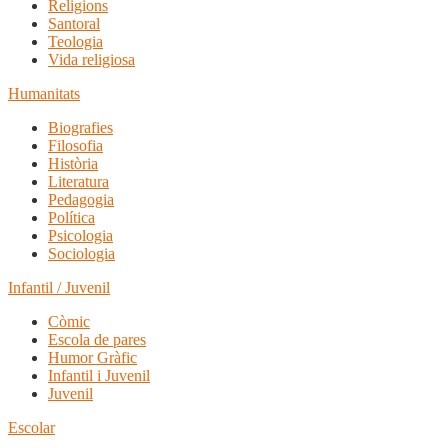
Religions
Santoral
Teologia
Vida religiosa
Humanitats
Biografies
Filosofia
Història
Literatura
Pedagogia
Política
Psicologia
Sociologia
Infantil / Juvenil
Còmic
Escola de pares
Humor Gràfic
Infantil i Juvenil
Juvenil
Escolar