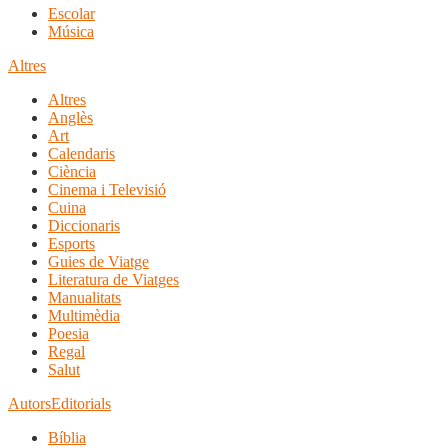
Escolar
Música
Altres
Altres
Anglès
Art
Calendaris
Ciència
Cinema i Televisió
Cuina
Diccionaris
Esports
Guies de Viatge
Literatura de Viatges
Manualitats
Multimèdia
Poesia
Regal
Salut
Autors
Editorials
Bíblia