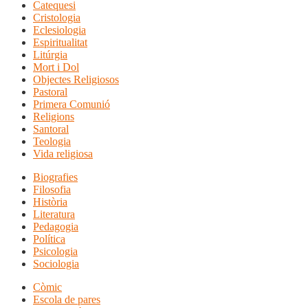
Catequesi
Cristologia
Eclesiologia
Espiritualitat
Litúrgia
Mort i Dol
Objectes Religiosos
Pastoral
Primera Comunió
Religions
Santoral
Teologia
Vida religiosa
Biografies
Filosofia
Història
Literatura
Pedagogia
Política
Psicologia
Sociologia
Còmic
Escola de pares