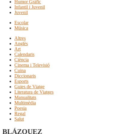
Humor Gràfic
Infantil i Juvenil
Juvenil
Escolar
Música
Altres
Anglès
Art
Calendaris
Ciència
Cinema i Televisió
Cuina
Diccionaris
Esports
Guies de Viatge
Literatura de Viatges
Manualitats
Multimèdia
Poesia
Regal
Salut
BLÁZQUEZ