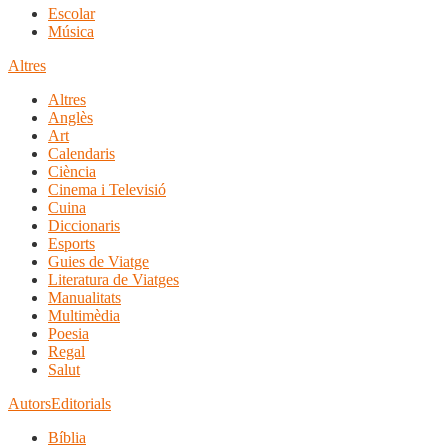
Escolar
Música
Altres
Altres
Anglès
Art
Calendaris
Ciència
Cinema i Televisió
Cuina
Diccionaris
Esports
Guies de Viatge
Literatura de Viatges
Manualitats
Multimèdia
Poesia
Regal
Salut
Autors
Editorials
Bíblia