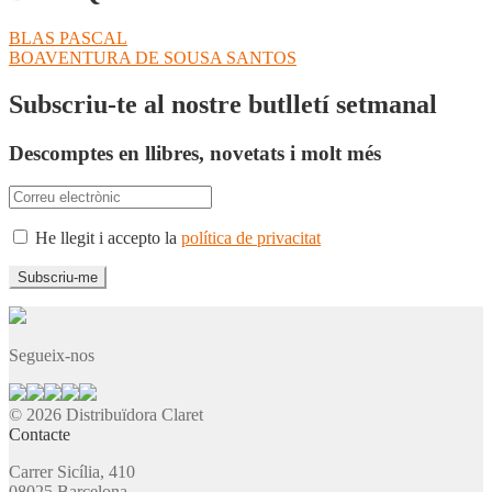
Navegació
Entrada
BLAS PASCAL
anterior:
Pròxima
BOAVENTURA DE SOUSA SANTOS
d'entrades
entrada:
Subscriu-te al nostre butlletí setmanal
Descomptes en llibres, novetats i molt més
He llegit i accepto la
política de privacitat
Segueix-nos
© 2026 Distribuïdora Claret
Contacte
Carrer Sicília, 410
08025 Barcelona