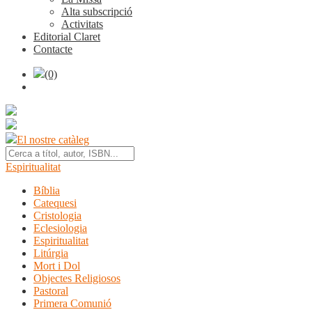
Alta subscripció
Activitats
Editorial Claret
Contacte
(0)
El nostre catàleg
Espiritualitat
Bíblia
Catequesi
Cristologia
Eclesiologia
Espiritualitat
Litúrgia
Mort i Dol
Objectes Religiosos
Pastoral
Primera Comunió