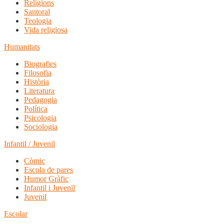
Religions
Santoral
Teologia
Vida religiosa
Humanitats
Biografies
Filosofia
Història
Literatura
Pedagogia
Política
Psicologia
Sociologia
Infantil / Juvenil
Còmic
Escola de pares
Humor Gràfic
Infantil i Juvenil
Juvenil
Escolar