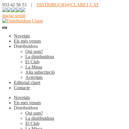
933 42 56 53 |
DISTRIBUCIO@CLARET.CAT
Iniciar sessió
Novetats
Els més venuts
Distribuïdora
Qui som?
La distribuïdora
El Club
La Missa
Alta subscripció
Activitats
Editorial claret
Contacte
Novetats
Els més venuts
Distribuïdora
Qui som?
La distribuïdora
El Club
La Missa