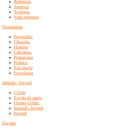
Religions
Santoral
Teologia
Vida religiosa
Humanitats
Biografies
Filosofia
Història
Literatura
Pedagogia
Política
Psicologia
Sociologia
Infantil / Juvenil
Còmic
Escola de pares
Humor Gràfic
Infantil i Juvenil
Juvenil
Escolar