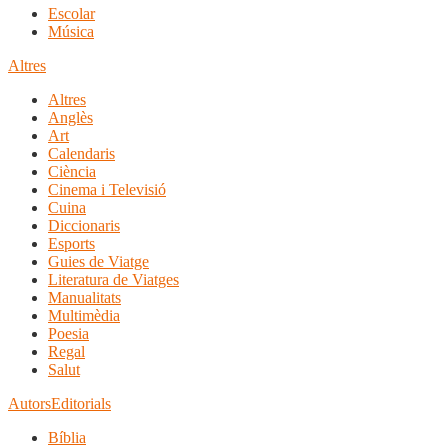
Escolar
Música
Altres
Altres
Anglès
Art
Calendaris
Ciència
Cinema i Televisió
Cuina
Diccionaris
Esports
Guies de Viatge
Literatura de Viatges
Manualitats
Multimèdia
Poesia
Regal
Salut
Autors
Editorials
Bíblia