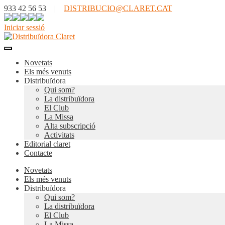
933 42 56 53 |
DISTRIBUCIO@CLARET.CAT
Iniciar sessió
Novetats
Els més venuts
Distribuïdora
Qui som?
La distribuïdora
El Club
La Missa
Alta subscripció
Activitats
Editorial claret
Contacte
Novetats
Els més venuts
Distribuïdora
Qui som?
La distribuïdora
El Club
La Missa