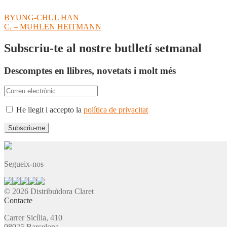
Navegació
Entrada
BYUNG-CHUL HAN
anterior:
Pròxima
C. – MUHLEN HEITMANN
d'entrades
entrada:
Subscriu-te al nostre butlletí setmanal
Descomptes en llibres, novetats i molt més
He llegit i accepto la
política de privacitat
Segueix-nos
© 2026 Distribuïdora Claret
Contacte
Carrer Sicília, 410
08025 Barcelona