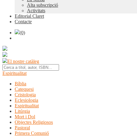
Alta subscripció
Activitats
Editorial Claret
Contacte
(0)
El nostre catàleg
Espiritualitat
Bíblia
Catequesi
Cristologia
Eclesiologia
Espiritualitat
Litúrgia
Mort i Dol
Objectes Religiosos
Pastoral
Primera Comunió