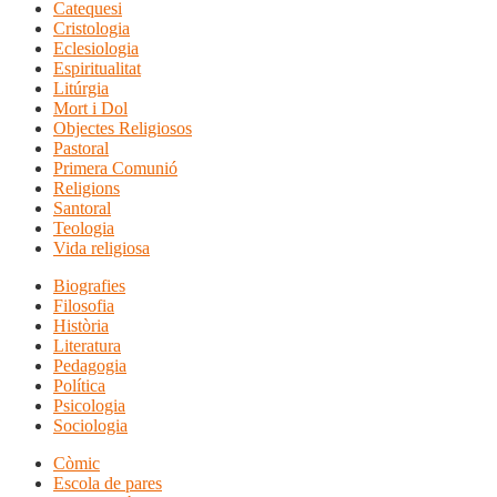
Catequesi
Cristologia
Eclesiologia
Espiritualitat
Litúrgia
Mort i Dol
Objectes Religiosos
Pastoral
Primera Comunió
Religions
Santoral
Teologia
Vida religiosa
Biografies
Filosofia
Història
Literatura
Pedagogia
Política
Psicologia
Sociologia
Còmic
Escola de pares