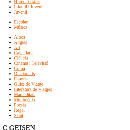
Humor Gràfic
Infantil i Juvenil
Juvenil
Escolar
Música
Altres
Anglès
Art
Calendaris
Ciència
Cinema i Televisió
Cuina
Diccionaris
Esports
Guies de Viatge
Literatura de Viatges
Manualitats
Multimèdia
Poesia
Regal
Salut
C GEISEN