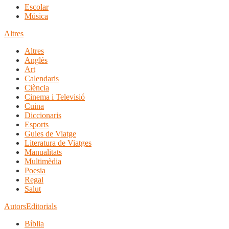
Escolar
Música
Altres
Altres
Anglès
Art
Calendaris
Ciència
Cinema i Televisió
Cuina
Diccionaris
Esports
Guies de Viatge
Literatura de Viatges
Manualitats
Multimèdia
Poesia
Regal
Salut
Autors
Editorials
Bíblia