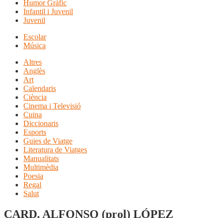
Humor Gràfic
Infantil i Juvenil
Juvenil
Escolar
Música
Altres
Anglès
Art
Calendaris
Ciència
Cinema i Televisió
Cuina
Diccionaris
Esports
Guies de Viatge
Literatura de Viatges
Manualitats
Multimèdia
Poesia
Regal
Salut
CARD. ALFONSO (prol) LÓPEZ