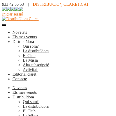
933 42 56 53 |
DISTRIBUCIO@CLARET.CAT
Iniciar sessió
Novetats
Els més venuts
Distribuïdora
Qui som?
La distribuïdora
El Club
La Missa
Alta subscripció
Activitats
Editorial claret
Contacte
Novetats
Els més venuts
Distribuïdora
Qui som?
La distribuïdora
El Club
La Missa