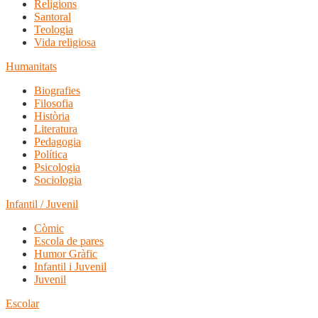
Religions
Santoral
Teologia
Vida religiosa
Humanitats
Biografies
Filosofia
Història
Literatura
Pedagogia
Política
Psicologia
Sociologia
Infantil / Juvenil
Còmic
Escola de pares
Humor Gràfic
Infantil i Juvenil
Juvenil
Escolar