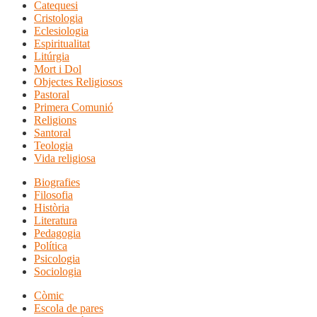
Catequesi
Cristologia
Eclesiologia
Espiritualitat
Litúrgia
Mort i Dol
Objectes Religiosos
Pastoral
Primera Comunió
Religions
Santoral
Teologia
Vida religiosa
Biografies
Filosofia
Història
Literatura
Pedagogia
Política
Psicologia
Sociologia
Còmic
Escola de pares