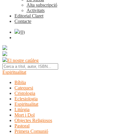
Alta subscripció
Activitats
Editorial Claret
Contacte
(0)
El nostre catàleg
Espiritualitat
Bíblia
Catequesi
Cristologia
Eclesiologia
Espiritualitat
Litúrgia
Mort i Dol
Objectes Religiosos
Pastoral
Primera Comunió