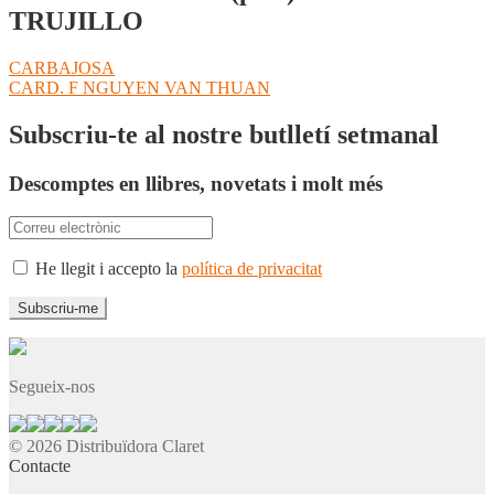
TRUJILLO
Navegació
Entrada
CARBAJOSA
anterior:
Pròxima
CARD. F NGUYEN VAN THUAN
d'entrades
entrada:
Subscriu-te al nostre butlletí setmanal
Descomptes en llibres, novetats i molt més
He llegit i accepto la
política de privacitat
Segueix-nos
© 2026 Distribuïdora Claret
Contacte