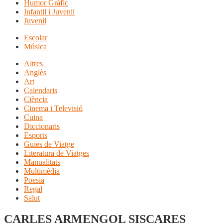
Humor Gràfic
Infantil i Juvenil
Juvenil
Escolar
Música
Altres
Anglès
Art
Calendaris
Ciència
Cinema i Televisió
Cuina
Diccionaris
Esports
Guies de Viatge
Literatura de Viatges
Manualitats
Multimèdia
Poesia
Regal
Salut
CARLES ARMENGOL SISCARES