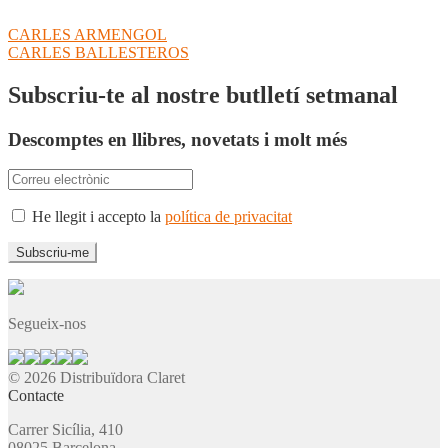
Navegació
Entrada
CARLES ARMENGOL
anterior:
Pròxima
CARLES BALLESTEROS
d'entrades
entrada:
Subscriu-te al nostre butlletí setmanal
Descomptes en llibres, novetats i molt més
He llegit i accepto la
política de privacitat
Segueix-nos
© 2026 Distribuïdora Claret
Contacte
Carrer Sicília, 410
08025 Barcelona