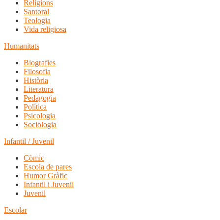
Religions
Santoral
Teologia
Vida religiosa
Humanitats
Biografies
Filosofia
Història
Literatura
Pedagogia
Política
Psicologia
Sociologia
Infantil / Juvenil
Còmic
Escola de pares
Humor Gràfic
Infantil i Juvenil
Juvenil
Escolar