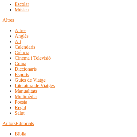
Escolar
Música
Altres
Altres
Anglès
Art
Calendaris
Ciència
Cinema i Televisió
Cuina
Diccionaris
Esports
Guies de Viatge
Literatura de Viatges
Manualitats
Multimèdia
Poesia
Regal
Salut
Autors
Editorials
Bíblia