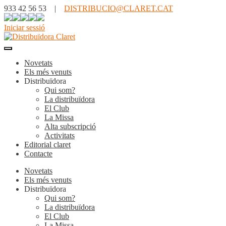
933 42 56 53 |
DISTRIBUCIO@CLARET.CAT
Iniciar sessió
Novetats
Els més venuts
Distribuïdora
Qui som?
La distribuïdora
El Club
La Missa
Alta subscripció
Activitats
Editorial claret
Contacte
Novetats
Els més venuts
Distribuïdora
Qui som?
La distribuïdora
El Club
La Missa