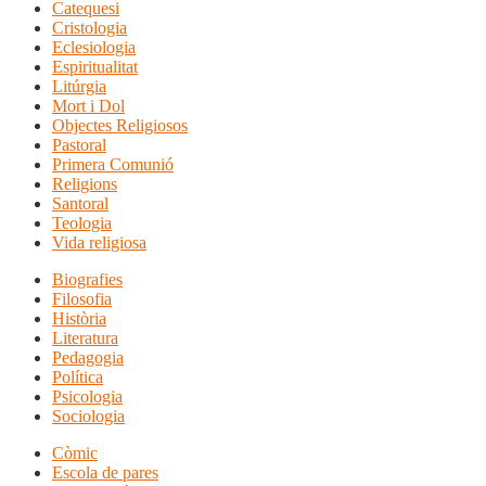
Catequesi
Cristologia
Eclesiologia
Espiritualitat
Litúrgia
Mort i Dol
Objectes Religiosos
Pastoral
Primera Comunió
Religions
Santoral
Teologia
Vida religiosa
Biografies
Filosofia
Història
Literatura
Pedagogia
Política
Psicologia
Sociologia
Còmic
Escola de pares