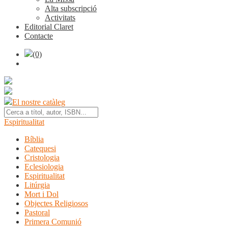
Alta subscripció
Activitats
Editorial Claret
Contacte
(0)
El nostre catàleg
Espiritualitat
Bíblia
Catequesi
Cristologia
Eclesiologia
Espiritualitat
Litúrgia
Mort i Dol
Objectes Religiosos
Pastoral
Primera Comunió