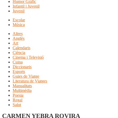
Humor Gràfic
Infantil i Juvenil
Juvenil
Escolar
Música
Altres
Anglès
Art
Calendaris
Ciència
Cinema i Televisió
Cuina
Diccionaris
Esports
Guies de Viatge
Literatura de Viatges
Manualitats
Multimèdia
Poesia
Regal
Salut
CARMEN YEBRA ROVIRA