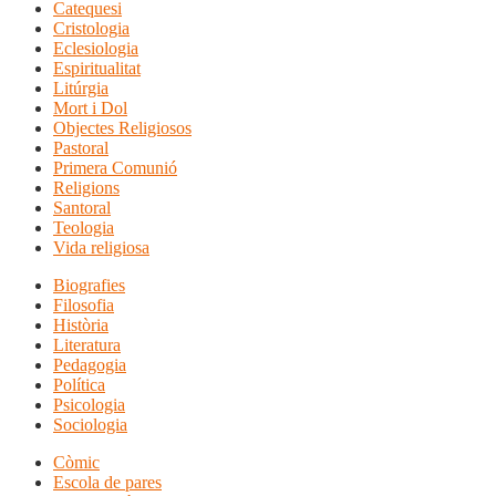
Catequesi
Cristologia
Eclesiologia
Espiritualitat
Litúrgia
Mort i Dol
Objectes Religiosos
Pastoral
Primera Comunió
Religions
Santoral
Teologia
Vida religiosa
Biografies
Filosofia
Història
Literatura
Pedagogia
Política
Psicologia
Sociologia
Còmic
Escola de pares