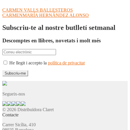
Navegació
Entrada
CARMEN VALLS BALLESTEROS
anterior:
Pròxima
CARMENMARÍA HERNÁNDEZ ALONSO
d'entrades
entrada:
Subscriu-te al nostre butlletí setmanal
Descomptes en llibres, novetats i molt més
He llegit i accepto la
política de privacitat
Segueix-nos
© 2026 Distribuïdora Claret
Contacte
Carrer Sicília, 410
08025 Barcelona