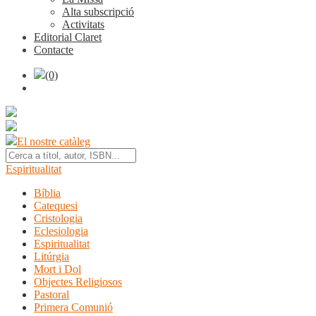
Alta subscripció
Activitats
Editorial Claret
Contacte
(0)
El nostre catàleg
Espiritualitat
Bíblia
Catequesi
Cristologia
Eclesiologia
Espiritualitat
Litúrgia
Mort i Dol
Objectes Religiosos
Pastoral
Primera Comunió