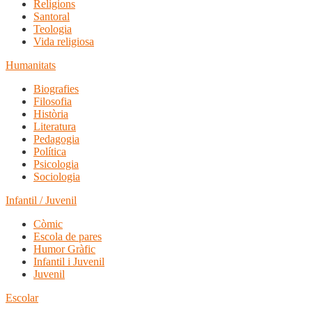
Religions
Santoral
Teologia
Vida religiosa
Humanitats
Biografies
Filosofia
Història
Literatura
Pedagogia
Política
Psicologia
Sociologia
Infantil / Juvenil
Còmic
Escola de pares
Humor Gràfic
Infantil i Juvenil
Juvenil
Escolar