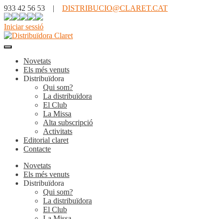
933 42 56 53 |
DISTRIBUCIO@CLARET.CAT
Iniciar sessió
Novetats
Els més venuts
Distribuïdora
Qui som?
La distribuïdora
El Club
La Missa
Alta subscripció
Activitats
Editorial claret
Contacte
Novetats
Els més venuts
Distribuïdora
Qui som?
La distribuïdora
El Club
La Missa