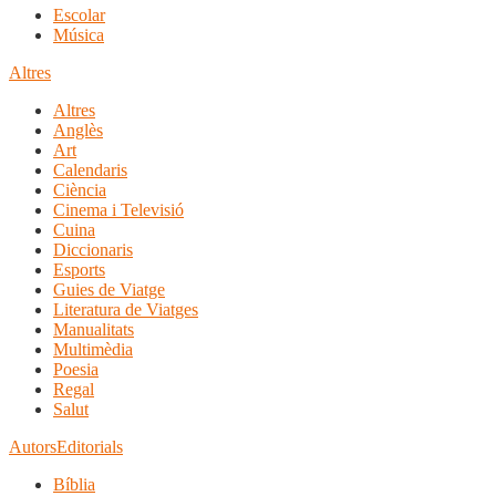
Escolar
Música
Altres
Altres
Anglès
Art
Calendaris
Ciència
Cinema i Televisió
Cuina
Diccionaris
Esports
Guies de Viatge
Literatura de Viatges
Manualitats
Multimèdia
Poesia
Regal
Salut
Autors
Editorials
Bíblia