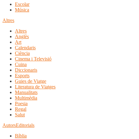
Escolar
Música
Altres
Altres
Anglès
Art
Calendaris
Ciència
Cinema i Televisió
Cuina
Diccionaris
Esports
Guies de Viatge
Literatura de Viatges
Manualitats
Multimèdia
Poesia
Regal
Salut
Autors
Editorials
Bíblia