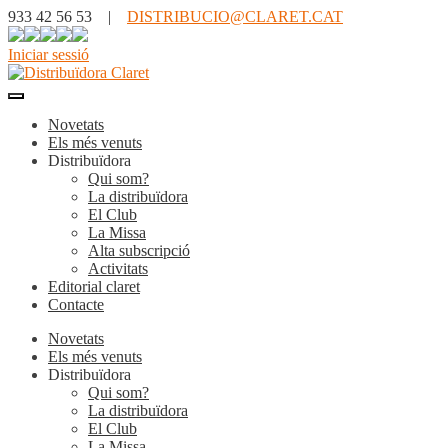
933 42 56 53 |
DISTRIBUCIO@CLARET.CAT
Iniciar sessió
Novetats
Els més venuts
Distribuïdora
Qui som?
La distribuïdora
El Club
La Missa
Alta subscripció
Activitats
Editorial claret
Contacte
Novetats
Els més venuts
Distribuïdora
Qui som?
La distribuïdora
El Club
La Missa