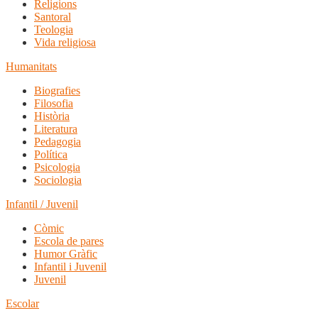
Religions
Santoral
Teologia
Vida religiosa
Humanitats
Biografies
Filosofia
Història
Literatura
Pedagogia
Política
Psicologia
Sociologia
Infantil / Juvenil
Còmic
Escola de pares
Humor Gràfic
Infantil i Juvenil
Juvenil
Escolar