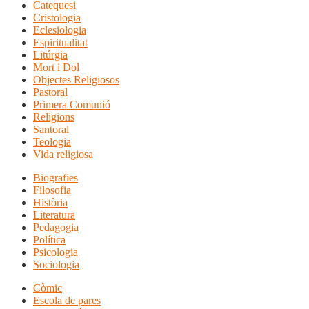
Catequesi
Cristologia
Eclesiologia
Espiritualitat
Litúrgia
Mort i Dol
Objectes Religiosos
Pastoral
Primera Comunió
Religions
Santoral
Teologia
Vida religiosa
Biografies
Filosofia
Història
Literatura
Pedagogia
Política
Psicologia
Sociologia
Còmic
Escola de pares