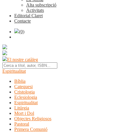
Alta subscripció
Activitats
Editorial Claret
Contacte
(0)
El nostre catàleg
Espiritualitat
Bíblia
Catequesi
Cristologia
Eclesiologia
Espiritualitat
Litúrgia
Mort i Dol
Objectes Religiosos
Pastoral
Primera Comunió