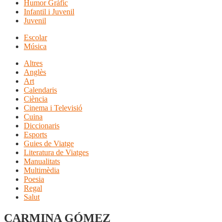
Humor Gràfic
Infantil i Juvenil
Juvenil
Escolar
Música
Altres
Anglès
Art
Calendaris
Ciència
Cinema i Televisió
Cuina
Diccionaris
Esports
Guies de Viatge
Literatura de Viatges
Manualitats
Multimèdia
Poesia
Regal
Salut
CARMINA GÓMEZ