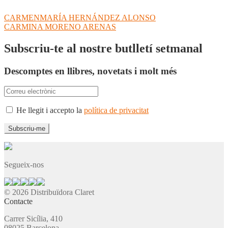
Navegació
Entrada
CARMENMARÍA HERNÁNDEZ ALONSO
anterior:
Pròxima
CARMINA MORENO ARENAS
d'entrades
entrada:
Subscriu-te al nostre butlletí setmanal
Descomptes en llibres, novetats i molt més
He llegit i accepto la
política de privacitat
Segueix-nos
© 2026 Distribuïdora Claret
Contacte
Carrer Sicília, 410
08025 Barcelona