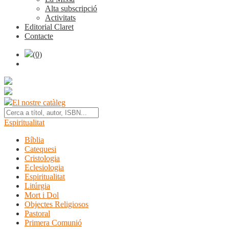
Alta subscripció
Activitats
Editorial Claret
Contacte
(0)
El nostre catàleg
Espiritualitat
Bíblia
Catequesi
Cristologia
Eclesiologia
Espiritualitat
Litúrgia
Mort i Dol
Objectes Religiosos
Pastoral
Primera Comunió