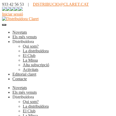
933 42 56 53 |
DISTRIBUCIO@CLARET.CAT
Iniciar sessió
Novetats
Els més venuts
Distribuïdora
Qui som?
La distribuïdora
El Club
La Missa
Alta subscripció
Activitats
Editorial claret
Contacte
Novetats
Els més venuts
Distribuïdora
Qui som?
La distribuïdora
El Club
La Missa