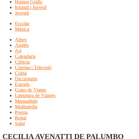
Humor Gràfic
Infantil i Juvenil
Juvenil
Escolar
Música
Altres
Anglès
Art
Calendaris
Ciència
Cinema i Televisió
Cuina
Diccionaris
Esports
Guies de Viatge
Literatura de Viatges
Manualitats
Multimèdia
Poesia
Regal
Salut
CECILIA AVENATTI DE PALUMBO