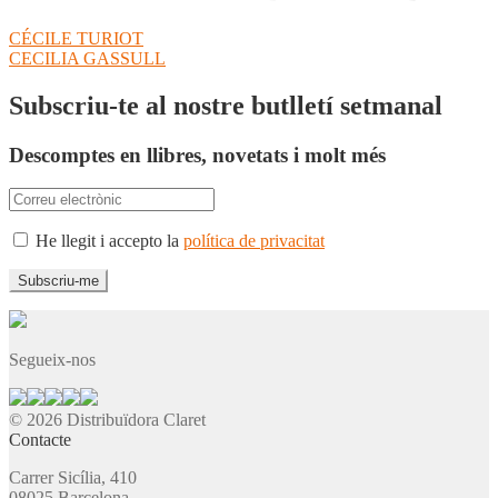
Navegació
Entrada
CÉCILE TURIOT
anterior:
Pròxima
CECILIA GASSULL
d'entrades
entrada:
Subscriu-te al nostre butlletí setmanal
Descomptes en llibres, novetats i molt més
He llegit i accepto la
política de privacitat
Segueix-nos
© 2026 Distribuïdora Claret
Contacte
Carrer Sicília, 410
08025 Barcelona