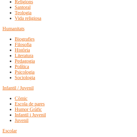
Religions
Santoral
Teologia
Vida religiosa
Humanitats
Biografies
Filosofia
Història
Literatura
Pedagogia
Política
Psicologia
Sociologia
Infantil / Juvenil
Còmic
Escola de pares
Humor Gràfic
Infantil i Juvenil
Juvenil
Escolar