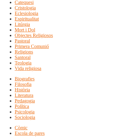
Catequesi
Cristologia
Eclesiologia
Espiritualitat
Litúrgia
Mort i Dol
Objectes Religiosos
Pastoral
Primera Comunió
Religions
Santoral
Teologia
Vida religiosa
Biografies
Filosofia
Història
Literatura
Pedagogia
Política
Psicologia
Sociologia
Còmic
Escola de pares