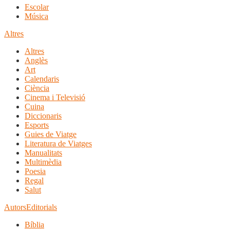
Escolar
Música
Altres
Altres
Anglès
Art
Calendaris
Ciència
Cinema i Televisió
Cuina
Diccionaris
Esports
Guies de Viatge
Literatura de Viatges
Manualitats
Multimèdia
Poesia
Regal
Salut
Autors
Editorials
Bíblia